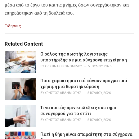
μέσα από το έργο του και τις μνήμες όσων συνεργάστηκαν και
επηρεάστηκαν από τη δουλειά του.
C
Ειδησεις
a
t
e
Related Content
g
o
Ο ρόλος της σωστής λογιστικής
r
υποστήριξης σε μια σύγχρονη επιχείρηση
i
BY
ΧΡΙΣΤΊΝΑ ΟΙΚΟΝΟΜΊΔΟΥ
5 ΙΟΥΛΊΟΥ, 2026
e
s
Ποια χαρακτηριστικά κάνουν πραγματικά
:
χρήσιμη μια θυροτηλεόραση
BY
ΧΡΉΣΤΟΣ ΑΒΔΗΜΙΏΤΗΣ
5 ΙΟΥΛΊΟΥ, 2026
Τι να κοιτάς πριν επιλέξεις σύστημα
συναγερμού για το σπίτι
BY
ΧΡΉΣΤΟΣ ΑΒΔΗΜΙΏΤΗΣ
5 ΙΟΥΛΊΟΥ, 2026
Γιατί η θήκη είναι απαραίτητη στα σύγχρονα