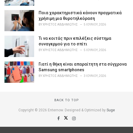
e
s
Ποια χαρακτηριστικά κάνουν πραγματικά
:
χρήσιμη μια θυροτηλεόραση
BY
ΧΡΉΣΤΟΣ ΑΒΔΗΜΙΏΤΗΣ
5 ΙΟΥΛΊΟΥ, 2026
Τι να κοιτάς πριν επιλέξεις σύστημα
συναγερμού για το σπίτι
BY
ΧΡΉΣΤΟΣ ΑΒΔΗΜΙΏΤΗΣ
5 ΙΟΥΛΊΟΥ, 2026
Γιατί η θήκη είναι απαραίτητη στα σύγχρονα
Samsung smartphones
BY
ΧΡΉΣΤΟΣ ΑΒΔΗΜΙΏΤΗΣ
3 ΙΟΥΛΊΟΥ, 2026
BACK TO TOP
Copyright © 2026 Enternow. Designed & Optimized by
Suge