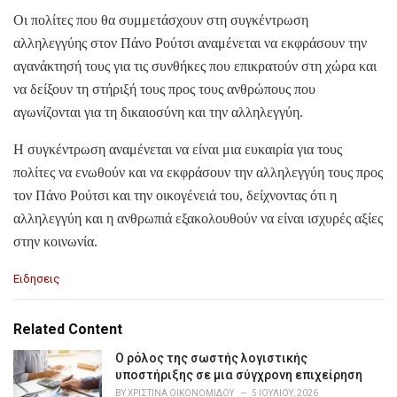
Οι πολίτες που θα συμμετάσχουν στη συγκέντρωση
αλληλεγγύης στον Πάνο Ρούτσι αναμένεται να εκφράσουν την
αγανάκτησή τους για τις συνθήκες που επικρατούν στη χώρα και
να δείξουν τη στήριξή τους προς τους ανθρώπους που
αγωνίζονται για τη δικαιοσύνη και την αλληλεγγύη.
Η συγκέντρωση αναμένεται να είναι μια ευκαιρία για τους
πολίτες να ενωθούν και να εκφράσουν την αλληλεγγύη τους προς
τον Πάνο Ρούτσι και την οικογένειά του, δείχνοντας ότι η
αλληλεγγύη και η ανθρωπιά εξακολουθούν να είναι ισχυρές αξίες
στην κοινωνία.
C
Ειδησεις
a
t
e
Related Content
g
o
Ο ρόλος της σωστής λογιστικής
r
υποστήριξης σε μια σύγχρονη επιχείρηση
i
BY
ΧΡΙΣΤΊΝΑ ΟΙΚΟΝΟΜΊΔΟΥ
5 ΙΟΥΛΊΟΥ, 2026