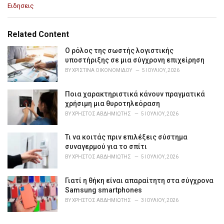
C
Ειδησεις
a
t
e
Related Content
g
o
Ο ρόλος της σωστής λογιστικής
r
υποστήριξης σε μια σύγχρονη επιχείρηση
i
BY
ΧΡΙΣΤΊΝΑ ΟΙΚΟΝΟΜΊΔΟΥ
5 ΙΟΥΛΊΟΥ, 2026
e
s
Ποια χαρακτηριστικά κάνουν πραγματικά
:
χρήσιμη μια θυροτηλεόραση
BY
ΧΡΉΣΤΟΣ ΑΒΔΗΜΙΏΤΗΣ
5 ΙΟΥΛΊΟΥ, 2026
Τι να κοιτάς πριν επιλέξεις σύστημα
συναγερμού για το σπίτι
BY
ΧΡΉΣΤΟΣ ΑΒΔΗΜΙΏΤΗΣ
5 ΙΟΥΛΊΟΥ, 2026
Γιατί η θήκη είναι απαραίτητη στα σύγχρονα
Samsung smartphones
BY
ΧΡΉΣΤΟΣ ΑΒΔΗΜΙΏΤΗΣ
3 ΙΟΥΛΊΟΥ, 2026