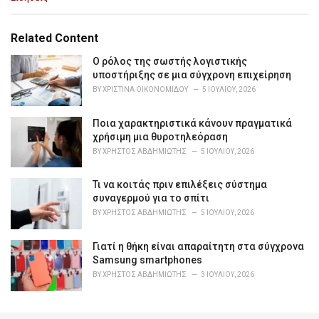
a
t
e
Related Content
g
o
Ο ρόλος της σωστής λογιστικής
r
υποστήριξης σε μια σύγχρονη επιχείρηση
i
BY
ΧΡΙΣΤΊΝΑ ΟΙΚΟΝΟΜΊΔΟΥ
5 ΙΟΥΛΊΟΥ, 2026
e
s
Ποια χαρακτηριστικά κάνουν πραγματικά
:
χρήσιμη μια θυροτηλεόραση
BY
ΧΡΉΣΤΟΣ ΑΒΔΗΜΙΏΤΗΣ
5 ΙΟΥΛΊΟΥ, 2026
Τι να κοιτάς πριν επιλέξεις σύστημα
συναγερμού για το σπίτι
BY
ΧΡΉΣΤΟΣ ΑΒΔΗΜΙΏΤΗΣ
5 ΙΟΥΛΊΟΥ, 2026
Γιατί η θήκη είναι απαραίτητη στα σύγχρονα
Samsung smartphones
BY
ΧΡΉΣΤΟΣ ΑΒΔΗΜΙΏΤΗΣ
3 ΙΟΥΛΊΟΥ, 2026