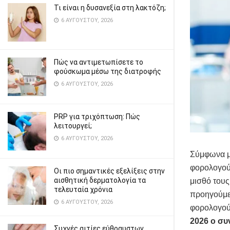
Τι είναι η δυσανεξία στη λακτόζη;
6 ΑΥΓΟΎΣΤΟΥ, 2026
Πώς να αντιμετωπίσετε το
φούσκωμα μέσω της διατροφής
6 ΑΥΓΟΎΣΤΟΥ, 2026
PRP για τριχόπτωση: Πώς
λειτουργεί;
6 ΑΥΓΟΎΣΤΟΥ, 2026
Σύμφωνα με
φορολογού
Οι πιο σημαντικές εξελίξεις στην
αισθητική δερματολογία τα
μισθό τους
τελευταία χρόνια
προηγούμεν
6 ΑΥΓΟΎΣΤΟΥ, 2026
φορολογού
2026 ο συ
Συχνές αιτίες εύθραυστων