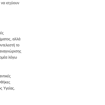
 να ισχύουν
κές
ήματος, αλλά
ντελεστή το
α αναγνώρισης
τομέα λόγω
αντικές
νθήκες
ς Υγείας.