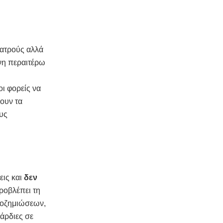
ιατρούς αλλά
νη περαιτέρω
ι φορείς να
ουν τα
υς
εις και
δεν
ροβλέπει τη
ποζημιώσεων,
άρδιες σε