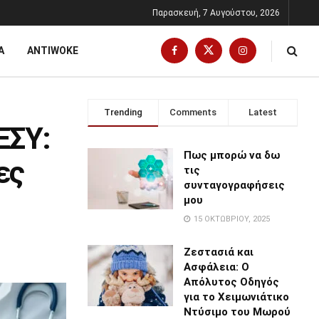
Παρασκευή, 7 Αυγούστου, 2026
Α
ANTIWOKE
Trending
Comments
Latest
ΕΣΥ:
Πως μπορώ να δω
ες
τις
συνταγογραφήσεις
μου
15 ΟΚΤΩΒΡΊΟΥ, 2025
Ζεστασιά και
Ασφάλεια: Ο
Απόλυτος Οδηγός
για το Χειμωνιάτικο
Ντύσιμο του Μωρού