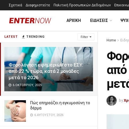
Σχετικά
Διαφημιστείτε
Πολιτική Προσωπικών Δεδομένων
Επικοινω
ΑΡΧΙΚΗ
ΕΙΔΗΣΕΙΣ
ΨΥΧ
LATEST
TRENDING
Filter
Home
Ειδη
Φορ
Φορολόγηση εφημεριών στο ΕΣΥ:
από 
από 22 % τώρα, κατά 2 μονάδες
μετά το 2026
μετ
6 ΟΚΤΩΒΡΊΟΥ, 2025
by
Χρ
Πώς επηρεάζει η εγκυμοσύνη το
δέρμα
6 ΑΥΓΟΎΣΤΟΥ, 2026