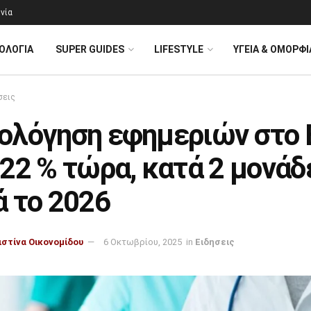
νία
ΟΛΟΓΊΑ
SUPER GUIDES
LIFESTYLE
ΥΓΕΙΑ & ΟΜΟΡΦΙ
σεις
ολόγηση εφημεριών στο 
22 % τώρα, κατά 2 μονάδ
ά το 2026
ιστίνα Οικονομίδου
6 Οκτωβρίου, 2025
in
Ειδησεις