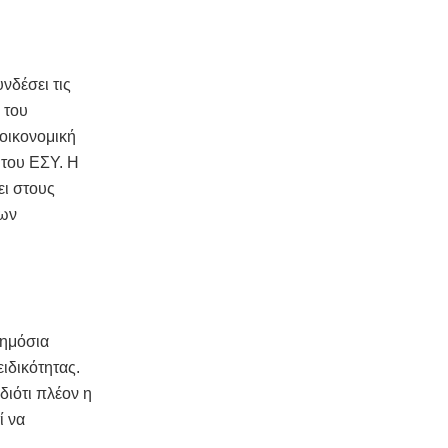
νδέσει τις
 του
οικονομική
 του ΕΣΥ. Η
ει στους
των
δημόσια
ιδικότητας.
διότι πλέον η
ί να