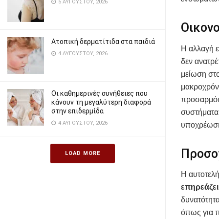
5 ΑΥΓΟΎΣΤΟΥ, 2026
Οικον
Ατοπική δερματίτιδα στα παιδιά
Η αλλαγή ε
4 ΑΥΓΟΎΣΤΟΥ, 2026
δεν ανατρέ
μείωση στο
μακροχρόνι
Οι καθημερινές συνήθειες που
προσαρμόσο
κάνουν τη μεγαλύτερη διαφορά
στην επιδερμίδα
συστήματα 
4 ΑΥΓΟΎΣΤΟΥ, 2026
υποχρέωσ
Προσοχ
LOAD MORE
Η αυτοτελή
επηρεάζει
δυνατότητ
όπως για π