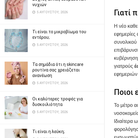
νυχιών
Γιατί 
5 ΑΥΓΟΎΣΤΟΥ, 2026
Η νέο καθε
Τι είναι το μικροβίωμα του
εφημερίες 
εντέρου;
συνολικού 
5 ΑΥΓΟΎΣΤΟΥ, 2026
επιβάρυνση
κυβέρνηση 
Τα σημάδια ότι η skincare
γιατρούς
έ
ρουτίνα σας χρειάζεται
εφημεριών
ανανέωση
5 ΑΥΓΟΎΣΤΟΥ, 2026
Ποιοι 
Οι καλύτερες τροφές για
δυσκοιλιότητα
Το μέτρο α
5 ΑΥΓΟΎΣΤΟΥ, 2026
νοσοκομεία
Ιδιαίτερα 
φορολόγηση
Τι είναι η λεύκη;
ενσωματών