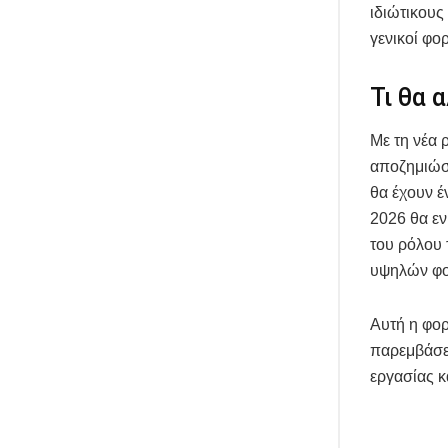
ιδιώτικους
γενικοί φο
Τι θα 
Με τη νέα 
αποζημιώσε
θα έχουν έ
2026 θα εν
του ρόλου 
υψηλών φο
Αυτή η φορ
παρεμβάσει
εργασίας κ