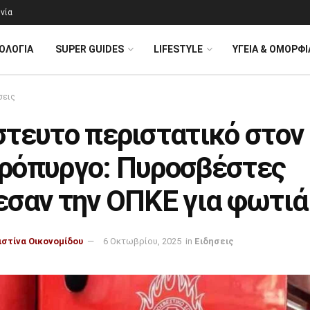
νία
ΟΛΟΓΊΑ
SUPER GUIDES
LIFESTYLE
ΥΓΕΙΑ & ΟΜΟΡΦΙ
σεις
στευτο περιστατικό στον
ρόπυργο: Πυροσβέστες
εσαν την ΟΠΚΕ για φωτιά
ιστίνα Οικονομίδου
6 Οκτωβρίου, 2025
in
Ειδησεις