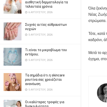
αισθητική δερματολογία τα
τελευταία χρόνια
Όλα ξεκίνη
6 ΑΥΓΟΎΣΤΟΥ, 2026
Νέας Ζωής
στρώματα.
Συχνές αιτίες εύθραυστων
νυχιών
Τότε, κατά
5 ΑΥΓΟΎΣΤΟΥ, 2026
καδρόνι, ά
Τι είναι το μικροβίωμα του
Μετά το αρ
εντέρου;
όχημα, στο
5 ΑΥΓΟΎΣΤΟΥ, 2026
Τα σημάδια ότι η skincare
ρουτίνα σας χρειάζεται
ανανέωση
5 ΑΥΓΟΎΣΤΟΥ, 2026
Οι καλύτερες τροφές για
δυσκοιλιότητα