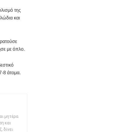
υλισμό της
λώδια και
κρατούσε
ησε με όπλο.
βεστικό
7-8 άτομα.
αι μητέρα.
ση και
, δίνει