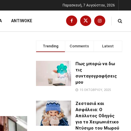
Παρασκευή, 7 Αυγούστου, 2026
Α
ANTIWOKE
Trending
Comments
Latest
Πως μπορώ να δω
τις
συνταγογραφήσεις
μου
15 ΟΚΤΩΒΡΊΟΥ, 2025
Ζεστασιά και
Ασφάλεια: Ο
Απόλυτος Οδηγός
για το Χειμωνιάτικο
Ντύσιμο του Μωρού