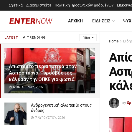
Σχετικά
Διαφημιστείτε
Πολιτική Προσωπικών Δεδομένων
Επικοινω
ΑΡΧΙΚΗ
ΕΙΔΗΣΕΙΣ
ΨΥΧ
LATEST
TRENDING
Filter
Home
Ειδη
Απί
Απίστευτο περιστατικό στον
Ασπ
Ασπρόπυργο: Πυροσβέστες
κάλεσαν την ΟΠΚΕ για φωτιά
κάλ
6 ΟΚΤΩΒΡΊΟΥ, 2025
by
Χρ
Ανδρογενετική αλωπεκία στους
άνδρες
7 ΑΥΓΟΎΣΤΟΥ, 2026