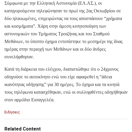
Σύμφωνα με την Ελληνική Αστυνομία (ΕΛ.ΑΣ.), οι
κατηγορούμενοι τηλεφώνησαν το πρωί της 2ας Οκτωβρίου σε
δύο ηλικιωμένες, επιχειρώντας να τους αποσπάσουν “χρήματα
και κοσμήματα”. Χάρη στην άμεση κινητοποίηση των
αστυνομικών του Τμήματος Τροιζήνας και του Σταθμού
Μεθάνων, το ύποπτο όχημα εντοπίστηκε το μεσημέρι της ίδιας
ημέρας στην περιοχή των Μεθάνων και οι δύο άνδρες
συνελήφθησαν.
Κατά τη διάρκεια του ελέγχου, διαπιστώθηκε ότι ο 24χρονος
οδηγούσε το αυτοκίνητο ενώ του είχε αφαιρεθεί η “άδεια
ικανότητας οδήγησης” για 30 ημέρες. Το όχημα και τα κινητά
τους τηλέφωνα κατασχέθηκαν, ενώ οι συλληφθέντες οδηγήθηκαν
στον αρμόδιο Εισαγγελέα.
C
Ειδησεις
a
t
e
Related Content