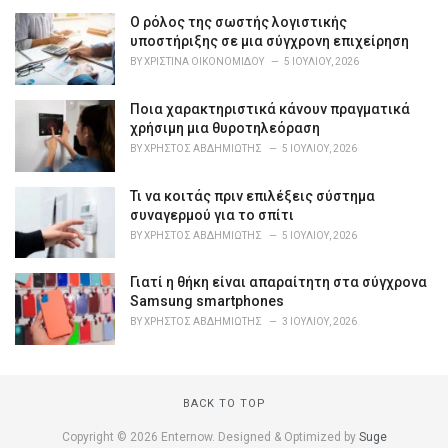
g
o
Ο ρόλος της σωστής λογιστικής
r
υποστήριξης σε μια σύγχρονη επιχείρηση
i
BY
ΧΡΙΣΤΊΝΑ ΟΙΚΟΝΟΜΊΔΟΥ
5 ΙΟΥΛΊΟΥ, 2026
e
s
Ποια χαρακτηριστικά κάνουν πραγματικά
:
χρήσιμη μια θυροτηλεόραση
BY
ΧΡΉΣΤΟΣ ΑΒΔΗΜΙΏΤΗΣ
5 ΙΟΥΛΊΟΥ, 2026
Τι να κοιτάς πριν επιλέξεις σύστημα
συναγερμού για το σπίτι
BY
ΧΡΉΣΤΟΣ ΑΒΔΗΜΙΏΤΗΣ
5 ΙΟΥΛΊΟΥ, 2026
Γιατί η θήκη είναι απαραίτητη στα σύγχρονα
Samsung smartphones
BY
ΧΡΉΣΤΟΣ ΑΒΔΗΜΙΏΤΗΣ
3 ΙΟΥΛΊΟΥ, 2026
BACK TO TOP
Copyright © 2026 Enternow. Designed & Optimized by
Suge