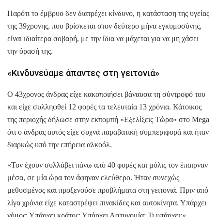
Παρότι το έμβρυο δεν διατρέχει κίνδυνο, η κατάσταση της υγείας
της 39χρονης, που βρίσκεται στον δεύτερο μήνα εγκυμοσύνης,
είναι ιδιαίτερα σοβαρή, με την ίδια να μάχεται για να μη χάσει
την όρασή της.
«Κινδυνεύαμε άπαντες στη γειτονιά»
Ο 43χρονος άνδρας είχε κακοποιήσει βάναυσα τη σύντροφό του
και είχε συλληφθεί 12 φορές τα τελευταία 13 χρόνια. Κάτοικος
της περιοχής δήλωσε στην εκπομπή «Εξελίξεις Τώρα» στο Mega
ότι ο άνδρας αυτός είχε συχνά παραβατική συμπεριφορά και ήταν
διαρκώς υπό την επήρεια αλκοόλ.
«Τον έχουν συλλάβει πάνω από 40 φορές και μόλις τον έπαιρναν
μέσα, σε μία ώρα τον άφηναν ελεύθερο. Ήταν συνεχώς
μεθυσμένος και προξενούσε προβλήματα στη γειτονιά. Πριν από
λίγα χρόνια είχε καταστρέψει πινακίδες και αυτοκίνητα. Υπάρχει
νόμος; Υπάρχει κράτος; Υπάρχει Αστυνομία; Τι υπάρχει;»