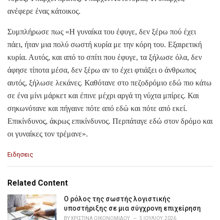
ανέφερε ένας κάτοικος.
Συμπλήρωσε πως «Η γυναίκα του έφυγε, δεν ξέρω πού έχει
πάει, ήταν μια πολύ σωστή κυρία με την κόρη του. Εξαιρετική
κυρία. Αυτός, και από το σπίτι που έφυγε, τα ξήλωσε όλα, δεν
άφησε τίποτα μέσα, δεν ξέρω αν το έχει φτιάξει ο άνθρωπος
αυτός, ξήλωσε λεκάνες. Καθότανε στο πεζοδρόμιο εδώ πιο κάτω
σε ένα μίνι μάρκετ και έπινε μέχρι αργά τη νύχτα μπίρες. Και
σηκωνότανε και πήγαινε πότε από εδώ και πότε από εκεί.
Επικίνδυνος, άκρως επικίνδυνος. Περπάταγε εδώ στον δρόμο και
οι γυναίκες τον τρέμανε».
C
Ειδησεις
a
t
e
Related Content
g
o
Ο ρόλος της σωστής λογιστικής
r
υποστήριξης σε μια σύγχρονη επιχείρηση
i
BY
ΧΡΙΣΤΊΝΑ ΟΙΚΟΝΟΜΊΔΟΥ
5 ΙΟΥΛΊΟΥ, 2026