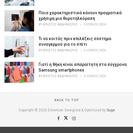
e
s
Ποια χαρακτηριστικά κάνουν πραγματικά
:
χρήσιμη μια θυροτηλεόραση
BY
ΧΡΉΣΤΟΣ ΑΒΔΗΜΙΏΤΗΣ
5 ΙΟΥΛΊΟΥ, 2026
Τι να κοιτάς πριν επιλέξεις σύστημα
συναγερμού για το σπίτι
BY
ΧΡΉΣΤΟΣ ΑΒΔΗΜΙΏΤΗΣ
5 ΙΟΥΛΊΟΥ, 2026
Γιατί η θήκη είναι απαραίτητη στα σύγχρονα
Samsung smartphones
BY
ΧΡΉΣΤΟΣ ΑΒΔΗΜΙΏΤΗΣ
3 ΙΟΥΛΊΟΥ, 2026
BACK TO TOP
Copyright © 2026 Enternow. Designed & Optimized by
Suge