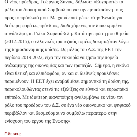
Ο νέος πρόεδρος, Γεώργιος Ζανιάς, δήλωσε: «Ευχαριστώ τα
μέλη του Διοικητικού Συμβουλίου για την εμπιστοσύνη τους
προς το πρόσωπό μου. Με χαρά επιστρέφω στην Ένωση για
δεύτερη φορά ως πρόεδρος, διαδεχόμενος τον διακεκριμένο
συνάδελφο, κ. Γκίκα Χαρδούβελη. Κατά την πρώτη μου θητεία
(2012-2015), ο ελληνικός τραπεζικός τομέας δοκιμαζόταν λόγω
της δημοσιονομικής κρίσης. Ως μέλος του Δ.Σ. της ΕΕΤ την
περίοδο 2019-2022, είχα την ευκαιρία να ζήσω την πορεία
ανάκαμψης της οικονομίας και των τραπεζών. Σήμερα, η εικόνα
είναι θετική και ελπιδοφόρα, αν και οι διεθνείς προκλήσεις
παραμένουν. Η ΕΕΤ έχει αναβαθμίσει σημαντικά τη δράση της,
παρακολουθώντας στενά τις εξελίξεις σε εθνικό και ευρωπαϊκό
επίπεδο. Με ιδιαίτερη ικανοποίηση αναλαμβάνω εκ νέου τον
ρόλο του προέδρου του Δ.Σ. σε ένα νέο οικονομικό και ψηφιακό
περιβάλλον και δεσμεύομαι να συμβάλω περαιτέρω στην
ενίσχυση του έργου της Ένωσης».
C
Ειδησεις