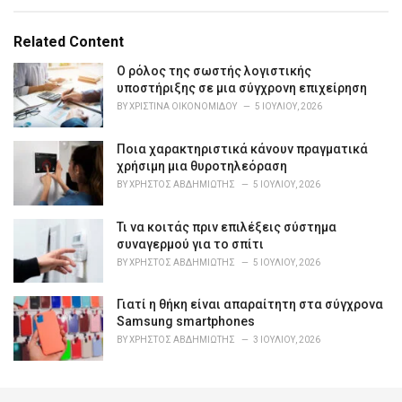
a
t
e
Related Content
g
o
Ο ρόλος της σωστής λογιστικής
r
υποστήριξης σε μια σύγχρονη επιχείρηση
i
BY
ΧΡΙΣΤΊΝΑ ΟΙΚΟΝΟΜΊΔΟΥ
5 ΙΟΥΛΊΟΥ, 2026
e
s
Ποια χαρακτηριστικά κάνουν πραγματικά
:
χρήσιμη μια θυροτηλεόραση
BY
ΧΡΉΣΤΟΣ ΑΒΔΗΜΙΏΤΗΣ
5 ΙΟΥΛΊΟΥ, 2026
Τι να κοιτάς πριν επιλέξεις σύστημα
συναγερμού για το σπίτι
BY
ΧΡΉΣΤΟΣ ΑΒΔΗΜΙΏΤΗΣ
5 ΙΟΥΛΊΟΥ, 2026
Γιατί η θήκη είναι απαραίτητη στα σύγχρονα
Samsung smartphones
BY
ΧΡΉΣΤΟΣ ΑΒΔΗΜΙΏΤΗΣ
3 ΙΟΥΛΊΟΥ, 2026