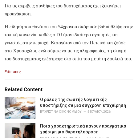
Για τις ακριβείς συνθήκες του δυστυχήματος έχει ξεκινήσει
προανάκριση.
Η είδηση του θανάτου του 54χρονου σκόρπισε βαθιά θλίψη στην
τοπική κοινωνία, καθώς ο DJ ήταν ιδιαίτερα αγαπητός και
γνωστός στην περιοχή. Καταγόταν από τον Πετεινό και ζούσε
στο Χρυσοχώρι, ενώ σύμφωνα με τις πληροφορίες, τη στιγμή
του δυστυχήματος επέστρεφε στο σπίτι του μετά τη δουλειά του.
C
Ειδησεις
a
t
e
Related Content
g
o
Ο ρόλος της σωστής λογιστικής
r
υποστήριξης σε μια σύγχρονη επιχείρηση
i
BY
ΧΡΙΣΤΊΝΑ ΟΙΚΟΝΟΜΊΔΟΥ
5 ΙΟΥΛΊΟΥ, 2026
e
s
Ποια χαρακτηριστικά κάνουν πραγματικά
:
χρήσιμη μια θυροτηλεόραση