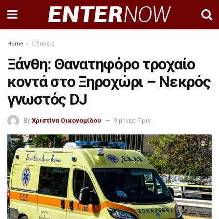
Home
Ειδησεις
Ξάνθη: Θανατηφόρο τροχαίο
κοντά στο Ξηροχώρι – Νεκρός
γνωστός DJ
By
Χριστίνα Οικονομίδου
9 μήνες Πριν