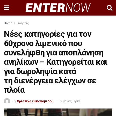
Home
Ειδησεις
Νέες κατηγορίες για τον
60χρονο λιμενικό που
συνελήφθη για αποπλάνηση
ανηλίκων – Κατηγορείται και
για δωροληψία κατά
τη διενέργεια ελέγχων σε
πλοία
By
Χριστίνα Οικονομίδου
9 μήνες Πριν