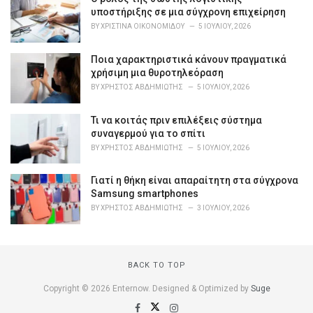
r
υποστήριξης σε μια σύγχρονη επιχείρηση
i
BY
ΧΡΙΣΤΊΝΑ ΟΙΚΟΝΟΜΊΔΟΥ
5 ΙΟΥΛΊΟΥ, 2026
e
s
Ποια χαρακτηριστικά κάνουν πραγματικά
:
χρήσιμη μια θυροτηλεόραση
BY
ΧΡΉΣΤΟΣ ΑΒΔΗΜΙΏΤΗΣ
5 ΙΟΥΛΊΟΥ, 2026
Τι να κοιτάς πριν επιλέξεις σύστημα
συναγερμού για το σπίτι
BY
ΧΡΉΣΤΟΣ ΑΒΔΗΜΙΏΤΗΣ
5 ΙΟΥΛΊΟΥ, 2026
Γιατί η θήκη είναι απαραίτητη στα σύγχρονα
Samsung smartphones
BY
ΧΡΉΣΤΟΣ ΑΒΔΗΜΙΏΤΗΣ
3 ΙΟΥΛΊΟΥ, 2026
BACK TO TOP
Copyright © 2026 Enternow. Designed & Optimized by
Suge