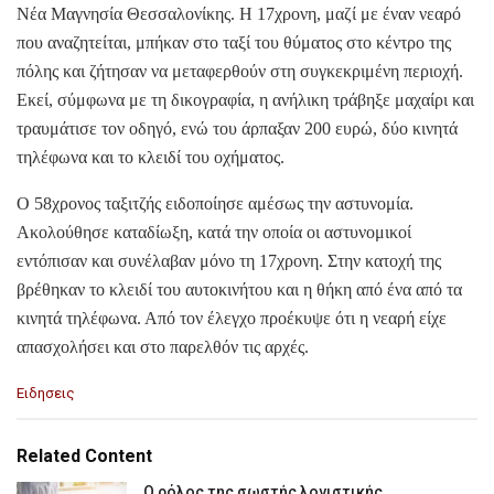
Νέα Μαγνησία Θεσσαλονίκης. Η 17χρονη, μαζί με έναν νεαρό
που αναζητείται, μπήκαν στο ταξί του θύματος στο κέντρο της
πόλης και ζήτησαν να μεταφερθούν στη συγκεκριμένη περιοχή.
Εκεί, σύμφωνα με τη δικογραφία, η ανήλικη τράβηξε μαχαίρι και
τραυμάτισε τον οδηγό, ενώ του άρπαξαν 200 ευρώ, δύο κινητά
τηλέφωνα και το κλειδί του οχήματος.
Ο 58χρονος ταξιτζής ειδοποίησε αμέσως την αστυνομία.
Ακολούθησε καταδίωξη, κατά την οποία οι αστυνομικοί
εντόπισαν και συνέλαβαν μόνο τη 17χρονη. Στην κατοχή της
βρέθηκαν το κλειδί του αυτοκινήτου και η θήκη από ένα από τα
κινητά τηλέφωνα. Από τον έλεγχο προέκυψε ότι η νεαρή είχε
απασχολήσει και στο παρελθόν τις αρχές.
C
Ειδησεις
a
t
e
Related Content
g
o
Ο ρόλος της σωστής λογιστικής