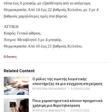
νότια έως 6 μποφόρ, με εξασθένηση από το απόγευμα.
Θερμοκρασία: Από 14 έως 22 βαθμούς Κελσίου, με 3 με 4
βαθμούς χαμηλότερες τιμές στα βόρεια.
ΑΤΤΙΚΗ
Καιρός: Γενικά αίθριος.
Άνεμοι: Μεταβλητοί 3 με 4 μποφόρ.
Θερμοκρασία: Από 10 έως 21 βαθμούς Κελσίου.
C
Ειδησεις
a
t
e
Related Content
g
o
Ο ρόλος της σωστής λογιστικής
r
υποστήριξης σε μια σύγχρονη επιχείρηση
i
BY
ΧΡΙΣΤΊΝΑ ΟΙΚΟΝΟΜΊΔΟΥ
5 ΙΟΥΛΊΟΥ, 2026
e
s
Ποια χαρακτηριστικά κάνουν πραγματικά
:
χρήσιμη μια θυροτηλεόραση
BY
ΧΡΉΣΤΟΣ ΑΒΔΗΜΙΏΤΗΣ
5 ΙΟΥΛΊΟΥ, 2026