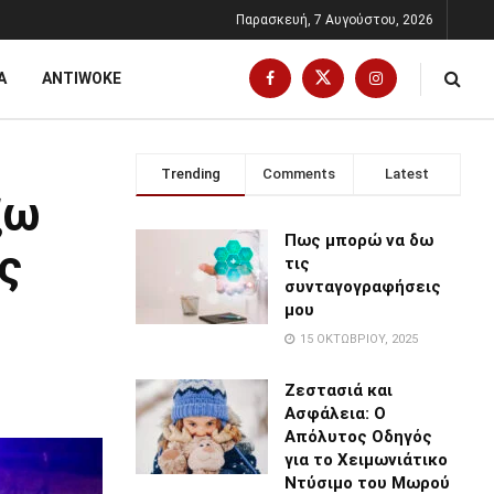
Παρασκευή, 7 Αυγούστου, 2026
Α
ANTIWOKE
Trending
Comments
Latest
ξω
Πως μπορώ να δω
ς
τις
συνταγογραφήσεις
μου
15 ΟΚΤΩΒΡΊΟΥ, 2025
Ζεστασιά και
Ασφάλεια: Ο
Απόλυτος Οδηγός
για το Χειμωνιάτικο
Ντύσιμο του Μωρού