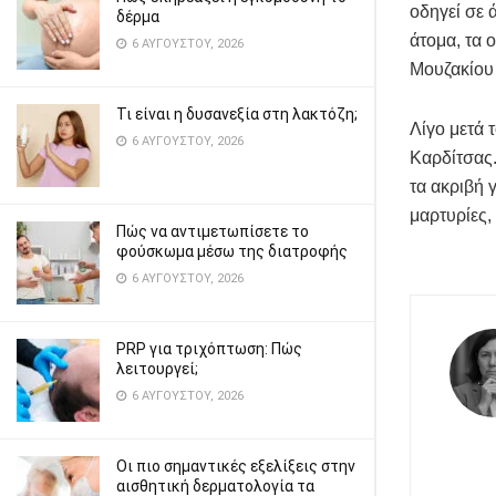
οδηγεί σε 
δέρμα
άτομα, τα 
6 ΑΥΓΟΎΣΤΟΥ, 2026
Μουζακίου 
Τι είναι η δυσανεξία στη λακτόζη;
Λίγο μετά 
6 ΑΥΓΟΎΣΤΟΥ, 2026
Καρδίτσας.
τα ακριβή 
μαρτυρίες,
Πώς να αντιμετωπίσετε το
φούσκωμα μέσω της διατροφής
6 ΑΥΓΟΎΣΤΟΥ, 2026
PRP για τριχόπτωση: Πώς
λειτουργεί;
6 ΑΥΓΟΎΣΤΟΥ, 2026
Οι πιο σημαντικές εξελίξεις στην
αισθητική δερματολογία τα