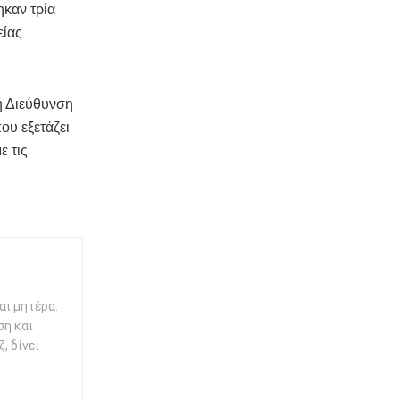
ηκαν τρία
είας
ή Διεύθυνση
ου εξετάζει
ε τις
αι μητέρα.
ση και
, δίνει