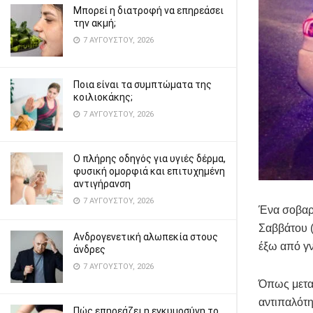
Μπορεί η διατροφή να επηρεάσει
την ακμή;
7 ΑΥΓΟΎΣΤΟΥ, 2026
Ποια είναι τα συμπτώματα της
κοιλιοκάκης;
7 ΑΥΓΟΎΣΤΟΥ, 2026
Ο πλήρης οδηγός για υγιές δέρμα,
φυσική ομορφιά και επιτυχημένη
αντιγήρανση
7 ΑΥΓΟΎΣΤΟΥ, 2026
Ένα σοβαρό
Σαββάτου 
Ανδρογενετική αλωπεκία στους
έξω από γ
άνδρες
7 ΑΥΓΟΎΣΤΟΥ, 2026
Όπως μεταδ
αντιπαλότη
Πώς επηρεάζει η εγκυμοσύνη το