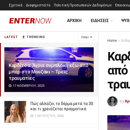
Σχετικά
Διαφημιστείτε
Πολιτική Προσωπικών Δεδομένων
Επικοινω
ΑΡΧΙΚΗ
ΕΙΔΗΣΕΙΣ
ΨΥΧ
LATEST
TRENDING
Filter
Home
Ειδη
Καρ
Καρδίτσα: Άγρια συμπλοκή έξω από
από 
μπαρ στο Μουζάκι – Τρεις
τραυματίες
τρα
17 ΝΟΕΜΒΡΊΟΥ, 2025
by
Χρ
Πώς αλλάζει το δέρμα μετά τα 30
και τι χρειάζεται πραγματικά
7 ΑΥΓΟΎΣΤΟΥ, 2026