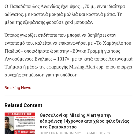
Ο Παπαδόπουλος Λεωνίδας έχει ύψος 1,70 μ., είναι ιδιαίτερα
αδύνατος, με καστανά μακριά μαλλιά και καστανά μάτια. Τη
μέρα της εξαφάνισης φορούσε χακί μπουφάν.
Όποιος γνωρίζει οτιδήποτε που μπορεί να βοηθήσει στον
εντοπισμό του, καλείται να επικοινωνήσει με «Το Χαμόγελο του
Παιδιού» οποιαδήποτε ώρα στην «Εθνική Γραμμή για τους
Αγνοούμενους Ενήλικες – 1017», με τα κατά τόπους Αστυνομικά
Τμήματα ή μέσω της εφαρμογής Missing Alert app, όπου υπάρχει
συνεχής ενημέρωση για την υπόθεση.
C
Breaking News
a
t
e
Related Content
g
o
Θεσσαλονίκη: Missing Alert για την
r
εξαφάνιση 14χρονου από χώρο φιλοξενίας
i
στο Ωραιόκαστρο
e
BY
ΧΡΙΣΤΊΝΑ ΟΙΚΟΝΟΜΊΔΟΥ
4 ΜΑΡΤΊΟΥ, 2026
s