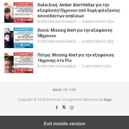
Χαλκιδική: Amber Alert Hellas για την
:
εξαφάνιση10χρονου από δομή φιλοξενίας
ασυνόδευτων ανηλίκων
BY
ΧΡΙΣΤΊΝΑ ΟΙΚΟΝΟΜΊΔΟΥ
20 ΦΕΒΡΟΥΑΡΊΟΥ, 2026
Χανιά: Missing Alert για την εξαφάνιση
58χρονου
BY
ΧΡΙΣΤΊΝΑ ΟΙΚΟΝΟΜΊΔΟΥ
14 ΦΕΒΡΟΥΑΡΊΟΥ, 2026
Πάτρα: Missing Alert για την εξαφάνιση
16χρονης στο Ρίο
BY
ΧΡΙΣΤΊΝΑ ΟΙΚΟΝΟΜΊΔΟΥ
13 ΙΑΝΟΥΑΡΊΟΥ, 2026
BACK TO TOP
Copyright © 2026 Enternow. Designed & Optimized by
Suge
Exit mobile version