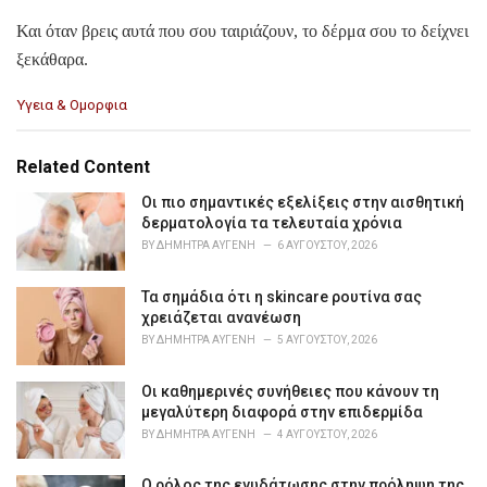
Και όταν βρεις αυτά που σου ταιριάζουν, το δέρμα σου το δείχνει
ξεκάθαρα.
C
Υγεια & Ομορφια
a
t
e
Related Content
g
o
Οι πιο σημαντικές εξελίξεις στην αισθητική
r
δερματολογία τα τελευταία χρόνια
i
BY
ΔΉΜΗΤΡΑ ΑΥΓΈΝΗ
6 ΑΥΓΟΎΣΤΟΥ, 2026
e
s
Τα σημάδια ότι η skincare ρουτίνα σας
:
χρειάζεται ανανέωση
BY
ΔΉΜΗΤΡΑ ΑΥΓΈΝΗ
5 ΑΥΓΟΎΣΤΟΥ, 2026
Οι καθημερινές συνήθειες που κάνουν τη
μεγαλύτερη διαφορά στην επιδερμίδα
BY
ΔΉΜΗΤΡΑ ΑΥΓΈΝΗ
4 ΑΥΓΟΎΣΤΟΥ, 2026
Ο ρόλος της ενυδάτωσης στην πρόληψη της