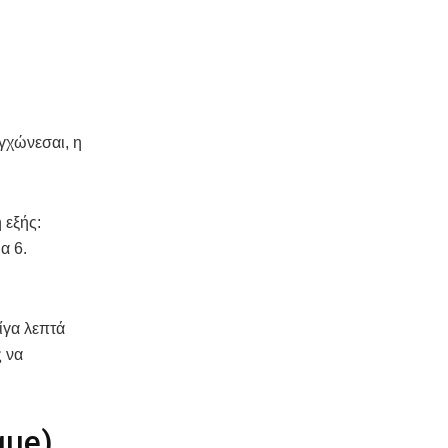
αγχώνεσαι, η
 εξής:
α 6.
ίγα λεπτά
ς να
que)