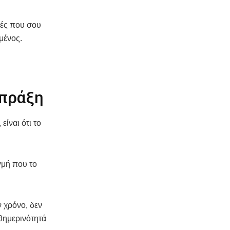
ικές που σου
μένος.
 πράξη
ίναι ότι το
ιγμή που το
ν χρόνο, δεν
θημερινότητά