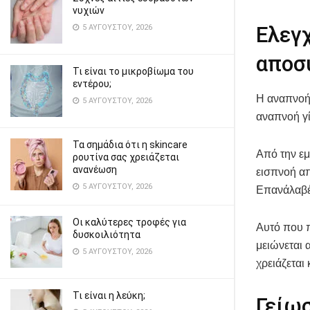
νυχιών
Ελεγ
5 ΑΥΓΟΎΣΤΟΥ, 2026
αποσ
Τι είναι το μικροβίωμα του
εντέρου;
Η αναπνοή 
5 ΑΥΓΟΎΣΤΟΥ, 2026
αναπνοή γί
Τα σημάδια ότι η skincare
Από την εμ
ρουτίνα σας χρειάζεται
ανανέωση
εισπνοή απ
5 ΑΥΓΟΎΣΤΟΥ, 2026
Επανάλαβέ 
Οι καλύτερες τροφές για
Αυτό που π
δυσκοιλιότητα
μειώνεται 
5 ΑΥΓΟΎΣΤΟΥ, 2026
χρειάζεται 
Τι είναι η λεύκη;
Γείωσ