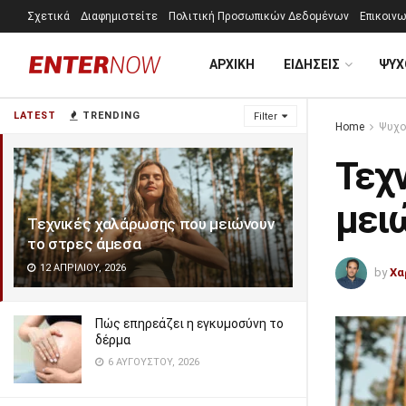
Σχετικά
Διαφημιστείτε
Πολιτική Προσωπικών Δεδομένων
Επικοινω
ΑΡΧΙΚΗ
ΕΙΔΗΣΕΙΣ
ΨΥΧ
LATEST
TRENDING
Filter
Home
Ψυχο
Τεχ
μει
Τεχνικές χαλάρωσης που μειώνουν
το στρες άμεσα
12 ΑΠΡΙΛΊΟΥ, 2026
by
Χα
Πώς επηρεάζει η εγκυμοσύνη το
δέρμα
6 ΑΥΓΟΎΣΤΟΥ, 2026