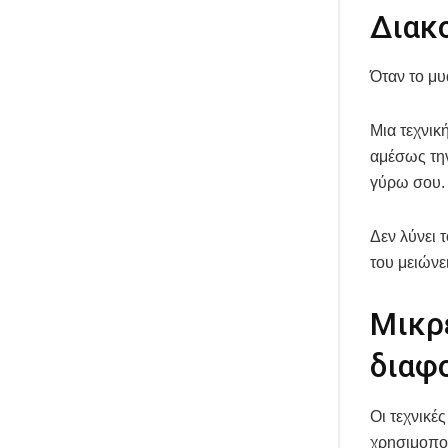
Διακο
Όταν το μυα
Μια τεχνικ
αμέσως την
γύρω σου.
Δεν λύνει 
του μειώνει
Μικρ
διαφ
Οι τεχνικές
χρησιμοποι