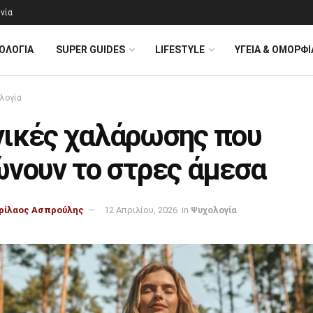
νία
ΟΛΟΓΊΑ
SUPER GUIDES
LIFESTYLE
ΥΓΕΙΑ & ΟΜΟΡΦΙ
λογία
νικές χαλάρωσης που
ώνουν το στρες άμεσα
ρίλαος Ασπρούλης
12 Απριλίου, 2026
in
Ψυχολογία