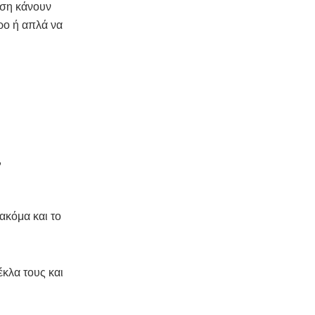
αση κάνουν
ώρο ή απλά να
,
ακόμα και το
κλα τους και