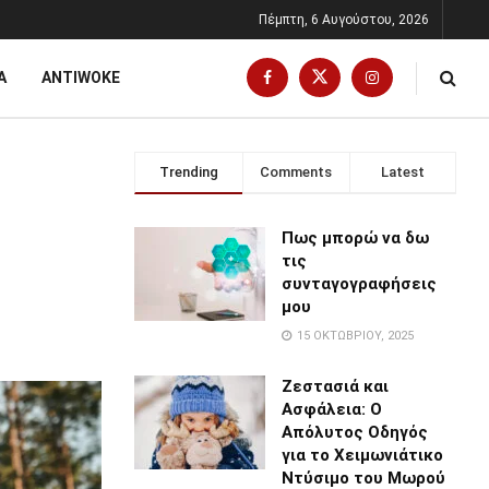
Πέμπτη, 6 Αυγούστου, 2026
Α
ANTIWOKE
Trending
Comments
Latest
Πως μπορώ να δω
τις
συνταγογραφήσεις
μου
15 ΟΚΤΩΒΡΊΟΥ, 2025
Ζεστασιά και
Ασφάλεια: Ο
Απόλυτος Οδηγός
για το Χειμωνιάτικο
Ντύσιμο του Μωρού