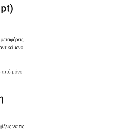
pt)
 μεταφέρεις
αντικείμενο
ό από μόνο
η
ίζεις να τις