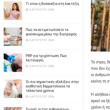
Τι είναι η δυσανεξία στη λακτόζη;
6 ΑΥΓΟΎΣΤΟΥ, 2026
Πώς να αντιμετωπίσετε το
φούσκωμα μέσω της διατροφής
6 ΑΥΓΟΎΣΤΟΥ, 2026
PRP για τριχόπτωση: Πώς
λειτουργεί;
Το στρες δ
6 ΑΥΓΟΎΣΤΟΥ, 2026
που δεν έχ
οι άνθρωπο
εκείνη τη 
Οι πιο σημαντικές εξελίξεις στην
αισθητική δερματολογία τα
τελευταία χρόνια
Η αλήθεια 
6 ΑΥΓΟΎΣΤΟΥ, 2026
αρκεί να ξ
χρόνο ή π
Συχνές αιτίες εύθραυστων