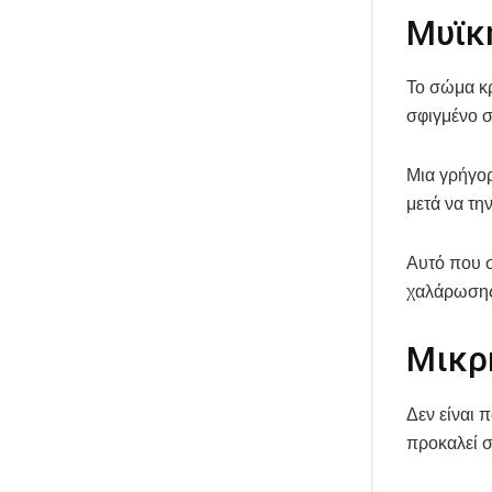
Μυϊκ
Το σώμα κρ
σφιγμένο σ
Μια γρήγορ
μετά να τη
Αυτό που σ
χαλάρωσης.
Μικρ
Δεν είναι 
προκαλεί σ