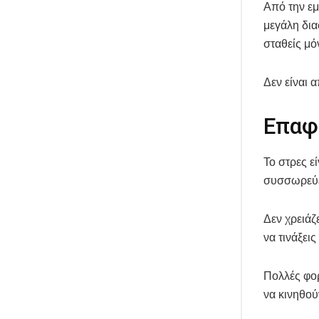
Από την εμ
μεγάλη δια
σταθείς μό
Δεν είναι 
Επαφ
Το στρες ε
συσσωρεύε
Δεν χρειάζ
να τινάξει
Πολλές φο
να κινηθού