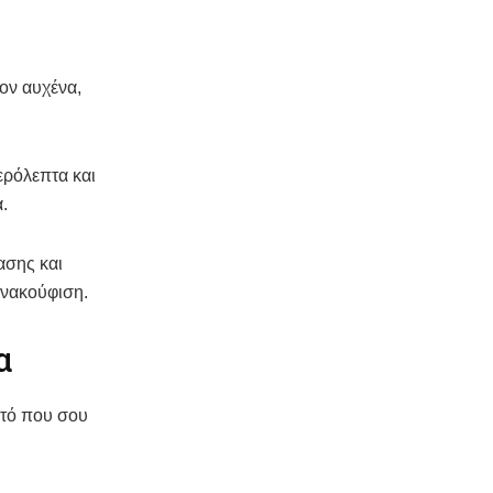
ον αυχένα,
τερόλεπτα και
.
ασης και
ανακούφιση.
α
υτό που σου