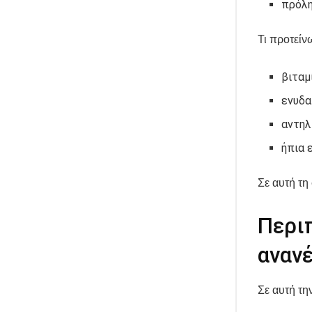
πρόλη
Τι προτείν
βιταμ
ενυδα
αντηλ
ήπια 
Σε αυτή τη
Περιπ
αναν
Σε αυτή την