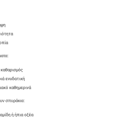
ηψη
ιότητα
οπία
ματα:
 καθαρισμός
ιά ενυδατική
ιακό καθημερινά
υν σπυράκια:
ναμίδη ή ήπια οξέα