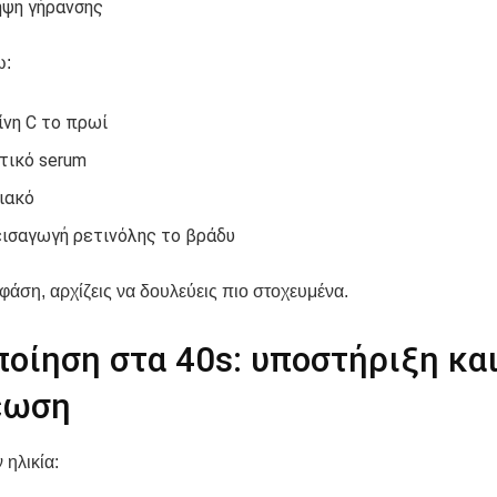
ψη γήρανσης
ω:
ίνη C το πρωί
τικό serum
ιακό
εισαγωγή ρετινόλης το βράδυ
 φάση, αρχίζεις να δουλεύεις πιο στοχευμένα.
οίηση στα 40s: υποστήριξη κα
έωση
 ηλικία: