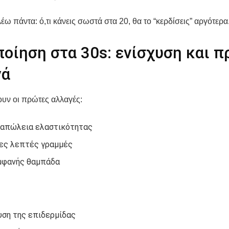
έω πάντα: ό,τι κάνεις σωστά στα 20, θα το “κερδίσεις” αργότερα
ποίηση στα 30s: ενίσχυση και 
γά
υν οι πρώτες αλλαγές:
 απώλεια ελαστικότητας
ες λεπτές γραμμές
μφανής θαμπάδα
υση της επιδερμίδας