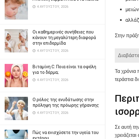
4 ΑΥΓΟΎΣΤΟΥ, 2026
μειών
αλλάζ
Οι καθημερινές συνήθειες που
Στην πράξη
κάνουν τη μεγαλύτερη διαφορά
στην επιδερμίδα
4 ΑΥΓΟΎΣΤΟΥ, 2026
Διαβάστε
Βιταμίνη C: Ποια είναι τα οφέλη
Τα χρόνια 
για το δέρμα;
τεράστια δ
4 ΑΥΓΟΎΣΤΟΥ, 2026
Περι
Ο ρόλος της ενυδάτωσης στην
πρόληψη της πρόωρης γήρανσης
ισορ
4 ΑΥΓΟΎΣΤΟΥ, 2026
Σε αυτή την
Πώς να ενισχύσετε την υγεία του
χρειάζεται
εντέρου