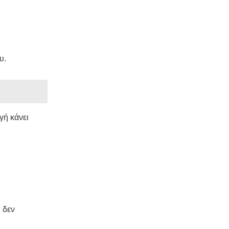
υ.
γή κάνει
ι δεν