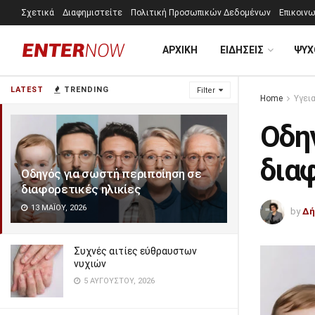
Σχετικά
Διαφημιστείτε
Πολιτική Προσωπικών Δεδομένων
Επικοινω
ΑΡΧΙΚΗ
ΕΙΔΗΣΕΙΣ
ΨΥΧ
LATEST
TRENDING
Filter
Home
Υγει
Οδη
διαφ
Οδηγός για σωστή περιποίηση σε
διαφορετικές ηλικίες
13 ΜΑΪ́ΟΥ, 2026
by
Δή
Συχνές αιτίες εύθραυστων
νυχιών
5 ΑΥΓΟΎΣΤΟΥ, 2026