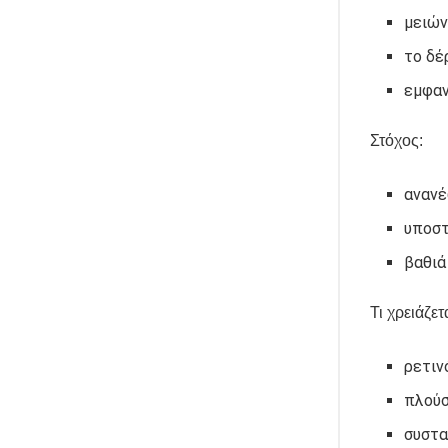
μειών
το δέ
εμφαν
Στόχος:
αναν
υποστ
βαθιά
Τι χρειάζετα
ρετιν
πλούσ
συστα