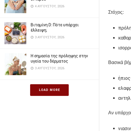
4 ΑΥΓΟΎΣΤΟΥ, 2026
Στόχος:
Βιταμίνη D: Πότε υπάρχει
πρόλ
έλλειψη;
καθαρ
3 ΑΥΓΟΎΣΤΟΥ, 2026
ισορρ
Η σημασία της πρόληψης στην
υγεία του δέρματος
Βασικά βή
3 ΑΥΓΟΎΣΤΟΥ, 2026
ήπιος
ελαφρ
LOAD MORE
αντηλ
Αν υπάρχο
νιασι