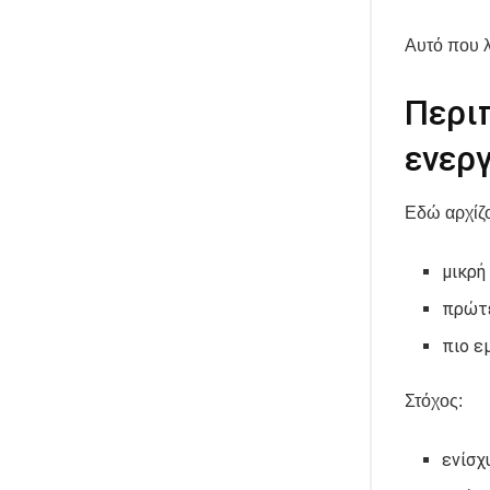
Αυτό που λ
Περι
ενερ
Εδώ αρχίζο
μικρή
πρώτ
πιο ε
Στόχος:
ενίσχ