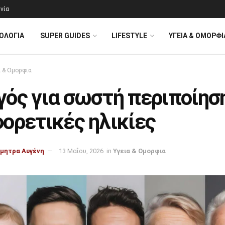
νία
ΟΛΟΓΊΑ
SUPER GUIDES
LIFESTYLE
ΥΓΕΙΑ & ΟΜΟΡΦΙ
α & Ομορφια
γός για σωστή περιποίησ
ορετικές ηλικίες
μητρα Αυγένη
13 Μαΐου, 2026
in
Υγεια & Ομορφια