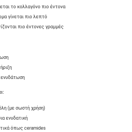
εται το κολλαγόνο πιο έντονα
ρμα γίνεται πιο λεπτό
ίζονται πιο έντονες γραμμές
έωση
ήριξη
 ενυδάτωση
ι:
όλη (με σωστή χρήση)
ια ενυδατική
τικά όπως ceramides