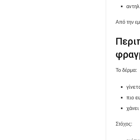
αντηλ
Από την εμ
Περιπ
φραγ
Το δέρμα:
γίνετ
πιο ε
χάνει
Στόχος: