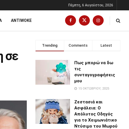
Πέμπτη, 6 Αυγούστου, 2026
Α
ANTIWOKE
Trending
Comments
Latest
η σε
Πως μπορώ να δω
τις
συνταγογραφήσεις
μου
15 ΟΚΤΩΒΡΊΟΥ, 2025
Ζεστασιά και
Ασφάλεια: Ο
Απόλυτος Οδηγός
για το Χειμωνιάτικο
Ντύσιμο του Μωρού