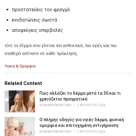
προστατεύεις τον φραγμό
ενυδατώνεις σωστά
αποφεύγεις υπερβολές
τότε το δέρμα σου γίνεται πιο ανθεκτικό, πιο υγιές και πιο
σταθερό απέναντι σε κάθε πρόκληση.
C
Υγεια & Ομορφια
a
t
e
Related Content
g
o
Πώς αλλάζει το δέρμα μετά τα 30 και τι
r
χρειάζεται πραγματικά
i
BY
ΔΉΜΗΤΡΑ ΑΥΓΈΝΗ
7 ΑΥΓΟΎΣΤΟΥ, 2026
e
s
Ο πλήρης οδηγός για υγιές δέρμα, φυσική
:
ομορφιά και επιτυχημένη αντιγήρανση
BY
ΔΉΜΗΤΡΑ ΑΥΓΈΝΗ
7 ΑΥΓΟΎΣΤΟΥ, 2026