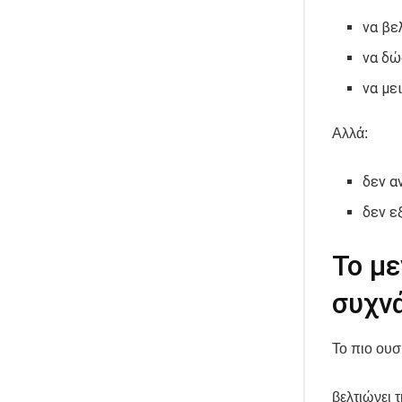
να βε
να δώ
να με
Αλλά:
δεν α
δεν ε
Το με
συχν
Το πιο ουσ
βελτιώνει 