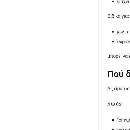
ψάχνε
Ειδικά για:
jaw te
expres
μπορεί να 
Πού δ
Ας είμαστε
Δεν θα:
“σηκώ
αντικ