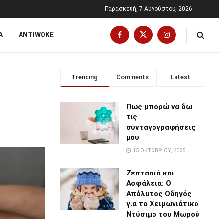
Παρασκευή, 7 Αυγούστου, 2026
Α
ANTIWOKE
Trending
Comments
Latest
Πως μπορώ να δω
τις
συνταγογραφήσεις
μου
15 ΟΚΤΩΒΡΊΟΥ, 2025
Ζεστασιά και
Ασφάλεια: Ο
Απόλυτος Οδηγός
για το Χειμωνιάτικο
Ντύσιμο του Μωρού