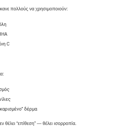
έκανε πολλούς να χρησιμοποιούν:
όλη
BHA
ίνη C
α:
σμός
νίλες
καρισμένο” δέρμα
εν θέλει “επίθεση” — θέλει ισορροπία.