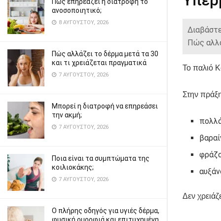
Υπερβ
Πώς επηρεάζει η διατροφή το
ανοσοποιητικό;
8 ΑΥΓΟΎΣΤΟΥ, 2026
Διαβάστε
Πώς αλλά
Πώς αλλάζει το δέρμα μετά τα 30
και τι χρειάζεται πραγματικά
Το παλιό K
7 ΑΥΓΟΎΣΤΟΥ, 2026
Στην πράξη
Μπορεί η διατροφή να επηρεάσει
την ακμή;
πολλά
7 ΑΥΓΟΎΣΤΟΥ, 2026
βαραί
φράζο
Ποια είναι τα συμπτώματα της
κοιλιοκάκης;
αυξάν
7 ΑΥΓΟΎΣΤΟΥ, 2026
Δεν χρειάζ
Ο πλήρης οδηγός για υγιές δέρμα,
φυσική ομορφιά και επιτυχημένη