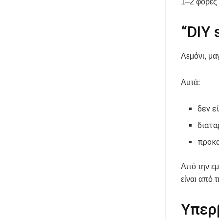
1–2 φορές 
“DIY 
Λεμόνι, μα
Αυτά:
δεν ε
διατα
προκα
Από την εμ
είναι από 
Υπερ