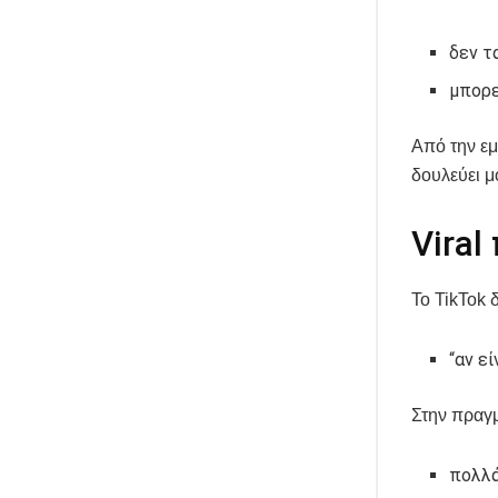
δεν τ
μπορε
Από την εμ
δουλεύει μ
Viral
Το TikTok 
“αν εί
Στην πραγμ
πολλά