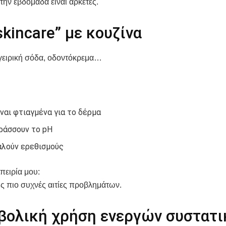
την εβδομάδα είναι αρκετές.
skincare” με κουζίνα
γειρική σόδα, οδοντόκρεμα…
ίναι φτιαγμένα για το δέρμα
ράσσουν το pH
λούν ερεθισμούς
πειρία μου:
τις πιο συχνές αιτίες προβλημάτων.
βολική χρήση ενεργών συστατ