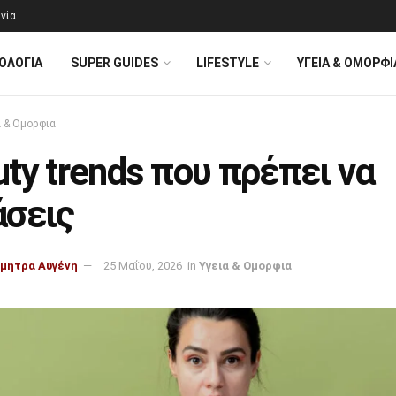
νία
ΟΛΟΓΊΑ
SUPER GUIDES
LIFESTYLE
ΥΓΕΙΑ & ΟΜΟΡΦΙ
α & Ομορφια
ty trends που πρέπει να
άσεις
μητρα Αυγένη
25 Μαΐου, 2026
in
Υγεια & Ομορφια