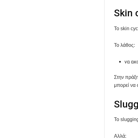
Skin 
Το skin cyc
Το λάθος:
να ακ
Στην πράξη
μπορεί να 
Slugg
Το slugging
Αλλά: