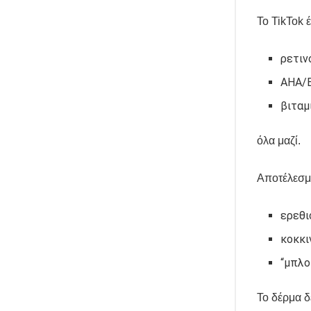
Το TikTok 
ρετιν
AHA/
βιταμ
όλα μαζί.
Αποτέλεσμ
ερεθι
κοκκι
“μπλο
Το δέρμα δ