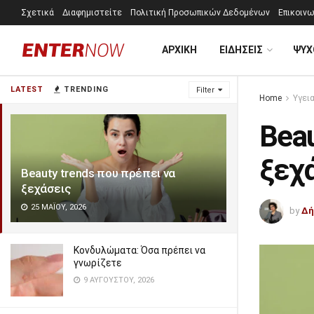
Σχετικά
Διαφημιστείτε
Πολιτική Προσωπικών Δεδομένων
Επικοινω
ΑΡΧΙΚΗ
ΕΙΔΗΣΕΙΣ
ΨΥΧ
LATEST
TRENDING
Filter
Home
Υγει
Beau
ξεχ
Beauty trends που πρέπει να
ξεχάσεις
25 ΜΑΪ́ΟΥ, 2026
by
Δή
Κονδυλώματα: Όσα πρέπει να
γνωρίζετε
9 ΑΥΓΟΎΣΤΟΥ, 2026