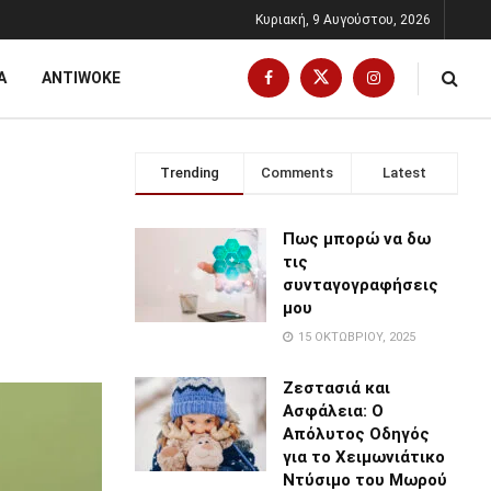
Κυριακή, 9 Αυγούστου, 2026
Α
ANTIWOKE
Trending
Comments
Latest
Πως μπορώ να δω
τις
συνταγογραφήσεις
μου
15 ΟΚΤΩΒΡΊΟΥ, 2025
Ζεστασιά και
Ασφάλεια: Ο
Απόλυτος Οδηγός
για το Χειμωνιάτικο
Ντύσιμο του Μωρού