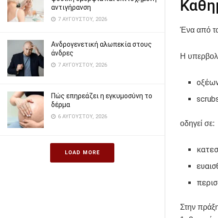
Καθη
αντιγήρανση
7 ΑΥΓΟΎΣΤΟΥ, 2026
Ένα από τα
Ανδρογενετική αλωπεκία στους
άνδρες
Η υπερβολ
7 ΑΥΓΟΎΣΤΟΥ, 2026
οξέω
Πώς επηρεάζει η εγκυμοσύνη το
scrub
δέρμα
6 ΑΥΓΟΎΣΤΟΥ, 2026
οδηγεί σε:
κατεσ
LOAD MORE
ευαισ
περισ
Στην πράξη