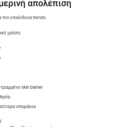
μερινή απολέπιση
 πιο επικίνδυνα trends.
ική χρήση:
ν
s
τραμμένο skin barrier
θησία
σότερα σπυράκια
: