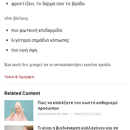
φροντίζεις το δέρμα σου το βράδυ
τότε βλέπεις:
πιο φωτεινή επιδερμίδα
λιγότερα σημάδια κόπωσης
πιο υγιή όψη
Και αυτό δεν μπορεί να το αντικαταστήσει κανένα προϊόν.
C
Υγεια & Ομορφια
a
t
e
Related Content
g
o
Πώς να επιλέξετε τον σωστό καθαρισμό
r
προσώπου
i
BY
ΔΉΜΗΤΡΑ ΑΥΓΈΝΗ
9 ΑΥΓΟΎΣΤΟΥ, 2026
e
s
Τι είναι η βιοδιέγερση κολλαγόνου και σε
: