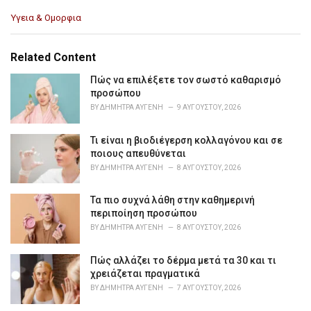
C
Υγεια & Ομορφια
a
t
e
Related Content
g
o
Πώς να επιλέξετε τον σωστό καθαρισμό
r
προσώπου
i
BY
ΔΉΜΗΤΡΑ ΑΥΓΈΝΗ
9 ΑΥΓΟΎΣΤΟΥ, 2026
e
s
Τι είναι η βιοδιέγερση κολλαγόνου και σε
:
ποιους απευθύνεται
BY
ΔΉΜΗΤΡΑ ΑΥΓΈΝΗ
8 ΑΥΓΟΎΣΤΟΥ, 2026
Τα πιο συχνά λάθη στην καθημερινή
περιποίηση προσώπου
BY
ΔΉΜΗΤΡΑ ΑΥΓΈΝΗ
8 ΑΥΓΟΎΣΤΟΥ, 2026
Πώς αλλάζει το δέρμα μετά τα 30 και τι
χρειάζεται πραγματικά
BY
ΔΉΜΗΤΡΑ ΑΥΓΈΝΗ
7 ΑΥΓΟΎΣΤΟΥ, 2026