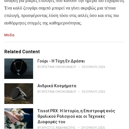
ανάγκη για μικρές επιλογές που κάνουν την ημέρα πιο ευχάριστη.
Ένα καλό ζευγάρι σαμπό μπορεί να γίνει ακριβώς μια τέτοια
επιλογή, προσφέροντας λύση τόσο στις απλές όσο και στις πιο
αυθόρμητες στιγμές της καθημερινότητας.
C
Μοδα
a
t
e
Related Content
g
o
Γούρι - Η Τύχη Εν Δράσει
r
BY
ΧΡΙΣΤΊΝΑ ΟΙΚΟΝΟΜΊΔΟΥ
30 ΙΟΥΛΊΟΥ, 2026
i
e
s
Ανδρικά Κοσμήματα
:
BY
ΧΡΙΣΤΊΝΑ ΟΙΚΟΝΟΜΊΔΟΥ
30 ΙΟΥΛΊΟΥ, 2026
Tissot PRX: Η Ιστορία, η Επιστροφή ενός
Θρυλικού Ρολογιού και οι Τεχνικές
Διαφορές του
BY
ΧΡΉΣΤΟΣ ΑΒΔΗΜΙΏΤΗΣ
29 ΙΟΥΝΊΟΥ, 2026