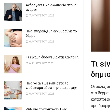
Ανδρογενετική αλωπεκία στους
άνδρες
7 ΑΥΓΟΎΣΤΟΥ, 2026
Πώς επηρεάζει η εγκυμοσύνη το
δέρμα
6 ΑΥΓΟΎΣΤΟΥ, 2026
Τι είναι η δυσανεξία στη λακτόζη;
Τι εί
6 ΑΥΓΟΎΣΤΟΥ, 2026
δημι
Πώς να αντιμετωπίσετε το
Οι ουλές 
φούσκωμα μέσω της διατροφής
στο δέρμα 
6 ΑΥΓΟΎΣΤΟΥ, 2026
καταστρέφο
ομοιόμορφ
PRP για τριχόπτωση: Πώς