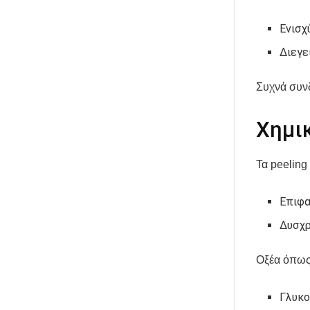
Ενισχ
Διεγε
Συχνά συνδ
Χημικ
Τα peeling
Επιφα
Δυσχ
Οξέα όπως
Γλυκο