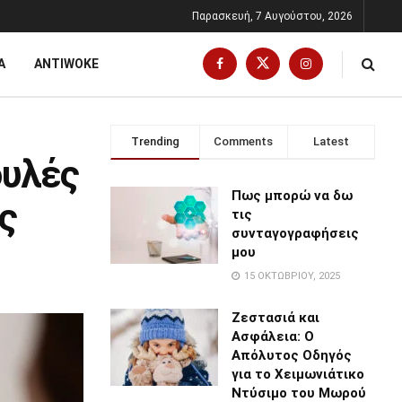
Παρασκευή, 7 Αυγούστου, 2026
Α
ANTIWOKE
Trending
Comments
Latest
ουλές
Πως μπορώ να δω
ς
τις
συνταγογραφήσεις
μου
15 ΟΚΤΩΒΡΊΟΥ, 2025
Ζεστασιά και
Ασφάλεια: Ο
Απόλυτος Οδηγός
για το Χειμωνιάτικο
Ντύσιμο του Μωρού