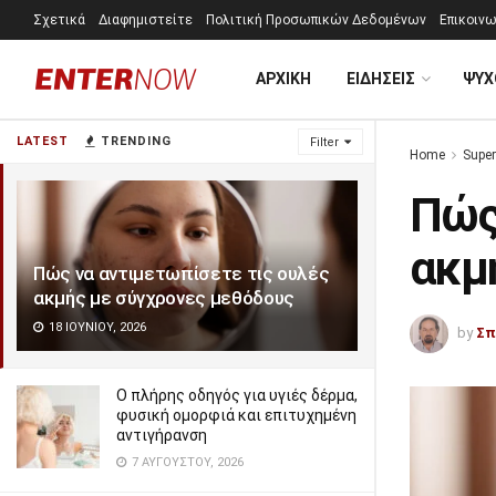
Σχετικά
Διαφημιστείτε
Πολιτική Προσωπικών Δεδομένων
Επικοινω
ΑΡΧΙΚΗ
ΕΙΔΗΣΕΙΣ
ΨΥΧ
LATEST
TRENDING
Filter
Home
Super
Πώς
ακμ
Πώς να αντιμετωπίσετε τις ουλές
ακμής με σύγχρονες μεθόδους
18 ΙΟΥΝΊΟΥ, 2026
by
Σπ
Ο πλήρης οδηγός για υγιές δέρμα,
φυσική ομορφιά και επιτυχημένη
αντιγήρανση
7 ΑΥΓΟΎΣΤΟΥ, 2026