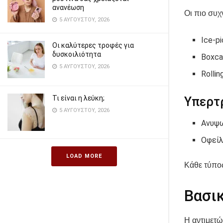
ανανέωση
Οι πιο συχ
5 ΑΥΓΟΎΣΤΟΥ, 2026
Ice-p
Οι καλύτερες τροφές για
δυσκοιλιότητα
Boxca
5 ΑΥΓΟΎΣΤΟΥ, 2026
Rolli
Τι είναι η λεύκη;
Υπερτρ
5 ΑΥΓΟΎΣΤΟΥ, 2026
Ανυψω
Οφείλ
LOAD MORE
Κάθε τύπος
Βασι
Η αντιμετώ