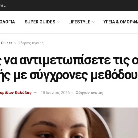
νία
ΟΛΟΓΊΑ
SUPER GUIDES
LIFESTYLE
ΥΓΕΙΑ & ΟΜΟΡΦΙ
 Guides
Οδηγος υγειας
 να αντιμετωπίσετε τις 
ής με σύγχρονες μεθόδου
υρίδων Καλύβας
18 Ιουνίου, 2026
in
Οδηγος υγειας