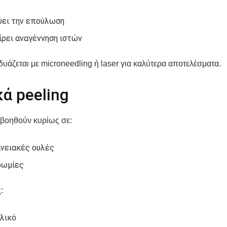
ύει την επούλωση
ίρει αναγέννηση ιστών
υάζεται με microneedling ή laser για καλύτερα αποτελέσματα.
ά peeling
 βοηθούν κυρίως σε:
νειακές ουλές
ρωμίες
:
λικό