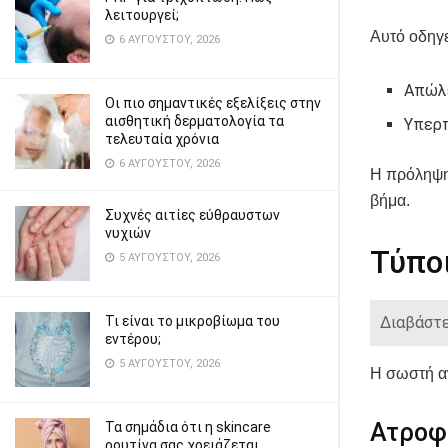
λειτουργεί;
Αυτό οδηγε
6 ΑΥΓΟΎΣΤΟΥ, 2026
Απώλε
Οι πιο σημαντικές εξελίξεις στην
αισθητική δερματολογία τα
Υπερπ
τελευταία χρόνια
6 ΑΥΓΟΎΣΤΟΥ, 2026
Η πρόληψη 
βήμα.
Συχνές αιτίες εύθραυστων
νυχιών
Τύπο
5 ΑΥΓΟΎΣΤΟΥ, 2026
Διαβάστε
Τι είναι το μικροβίωμα του
εντέρου;
5 ΑΥΓΟΎΣΤΟΥ, 2026
Η σωστή αν
Ατροφ
Τα σημάδια ότι η skincare
ρουτίνα σας χρειάζεται