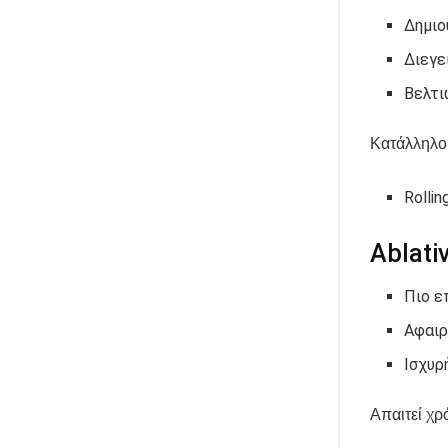
Δημιο
Διεγε
Βελτι
Κατάλληλο 
Rollin
Ablati
Πιο ε
Αφαιρ
Ισχυρ
Απαιτεί χ