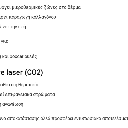
υργεί μικροθερμικές ζώνες στο δέρμα
ίρει παραγωγή κολλαγόνου
ώνει την υφή
για:
g και boxcar ουλές
ve laser (CO2)
πιθετική θεραπεία
εί επιφανειακά στρώματα
ή ανανέωση
ρόνο αποκατάστασης αλλά προσφέρει εντυπωσιακά αποτελέσματ