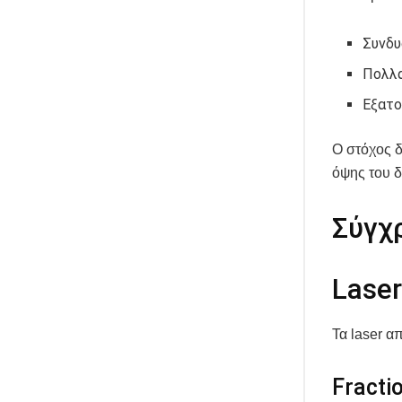
Συνδυ
Πολλα
Εξατο
Ο στόχος δ
όψης του δ
Σύγχ
Lase
Τα laser α
Fractio