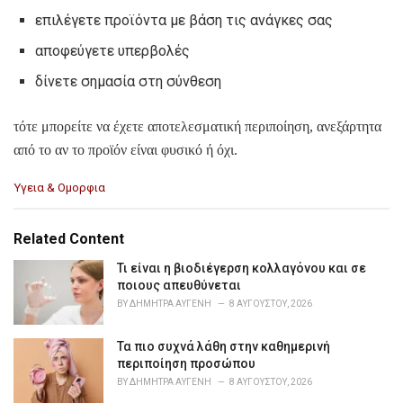
επιλέγετε προϊόντα με βάση τις ανάγκες σας
αποφεύγετε υπερβολές
δίνετε σημασία στη σύνθεση
τότε μπορείτε να έχετε αποτελεσματική περιποίηση, ανεξάρτητα
από το αν το προϊόν είναι φυσικό ή όχι.
C
Υγεια & Ομορφια
a
t
e
Related Content
g
o
Τι είναι η βιοδιέγερση κολλαγόνου και σε
r
ποιους απευθύνεται
i
BY
ΔΉΜΗΤΡΑ ΑΥΓΈΝΗ
8 ΑΥΓΟΎΣΤΟΥ, 2026
e
s
Τα πιο συχνά λάθη στην καθημερινή
:
περιποίηση προσώπου
BY
ΔΉΜΗΤΡΑ ΑΥΓΈΝΗ
8 ΑΥΓΟΎΣΤΟΥ, 2026