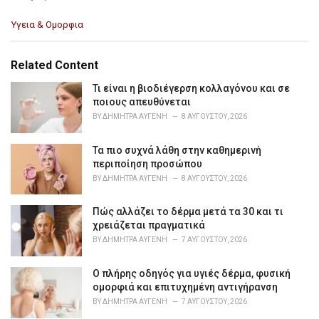
C
Υγεια & Ομορφια
a
t
e
Related Content
g
o
Τι είναι η βιοδιέγερση κολλαγόνου και σε
r
ποιους απευθύνεται
i
BY
ΔΉΜΗΤΡΑ ΑΥΓΈΝΗ
8 ΑΥΓΟΎΣΤΟΥ, 2026
e
s
Τα πιο συχνά λάθη στην καθημερινή
:
περιποίηση προσώπου
BY
ΔΉΜΗΤΡΑ ΑΥΓΈΝΗ
8 ΑΥΓΟΎΣΤΟΥ, 2026
Πώς αλλάζει το δέρμα μετά τα 30 και τι
χρειάζεται πραγματικά
BY
ΔΉΜΗΤΡΑ ΑΥΓΈΝΗ
7 ΑΥΓΟΎΣΤΟΥ, 2026
Ο πλήρης οδηγός για υγιές δέρμα, φυσική
ομορφιά και επιτυχημένη αντιγήρανση
BY
ΔΉΜΗΤΡΑ ΑΥΓΈΝΗ
7 ΑΥΓΟΎΣΤΟΥ, 2026