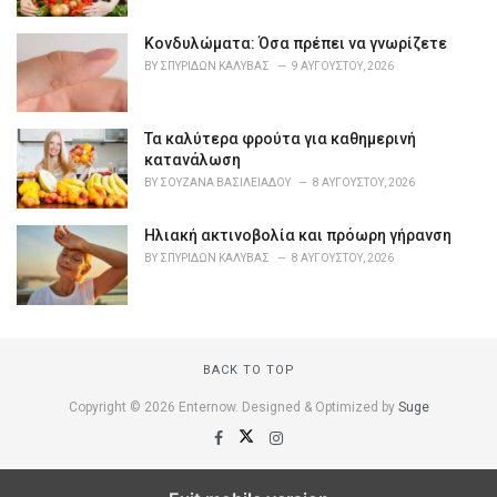
e
s
Κονδυλώματα: Όσα πρέπει να γνωρίζετε
:
BY
ΣΠΥΡΊΔΩΝ ΚΑΛΎΒΑΣ
9 ΑΥΓΟΎΣΤΟΥ, 2026
Τα καλύτερα φρούτα για καθημερινή
κατανάλωση
BY
ΣΟΥΖΆΝΑ ΒΑΣΙΛΕΙΆΔΟΥ
8 ΑΥΓΟΎΣΤΟΥ, 2026
Ηλιακή ακτινοβολία και πρόωρη γήρανση
BY
ΣΠΥΡΊΔΩΝ ΚΑΛΎΒΑΣ
8 ΑΥΓΟΎΣΤΟΥ, 2026
BACK TO TOP
Copyright © 2026 Enternow. Designed & Optimized by
Suge