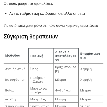
Ωστόσο, μπορεί να προκαλέσει:
Αντισταθμιστική εφίδρωση σε άλλα σημεία
Για αυτό επιλέγεται μόνο σε πολύ συγκεκριμένες περιπτώσεις.
Σύγκριση θεραπειών
Διάρκεια
Επεμβατικότ
Μέθοδος
Περιοχή
αποτελέσματ
ητα
ος
Βραχυπρόθεσ
Αντιιδρωτικά
Όλες
Χαμηλή
μη
Παλάμες/
Ιοντοφόρηση
Μέτρια
Χαμηλή
πέλματα
Μασχάλες/
Botox
4–6 μήνες
Μέτρια
παλάμες
miraDry
Μασχάλες
Μόνιμη
Μέτρια
Χειρουργείο
Συστηματική
Μόνιμη
Υψηλή