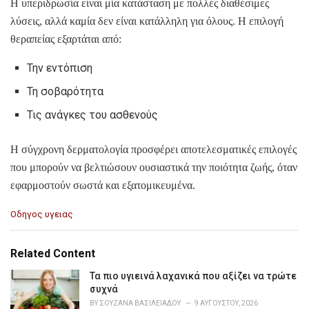
Η υπεριδρωσία είναι μία κατάσταση με πολλές διαθέσιμες
λύσεις, αλλά καμία δεν είναι κατάλληλη για όλους. Η επιλογή
θεραπείας εξαρτάται από:
Την εντόπιση
Τη σοβαρότητα
Τις ανάγκες του ασθενούς
Η σύγχρονη δερματολογία προσφέρει αποτελεσματικές επιλογές
που μπορούν να βελτιώσουν ουσιαστικά την ποιότητα ζωής, όταν
εφαρμοστούν σωστά και εξατομικευμένα.
C
Οδηγος υγειας
a
t
e
Related Content
g
o
Τα πιο υγιεινά λαχανικά που αξίζει να τρώτε
r
συχνά
i
BY
ΣΟΥΖΆΝΑ ΒΑΣΙΛΕΙΆΔΟΥ
9 ΑΥΓΟΎΣΤΟΥ, 2026