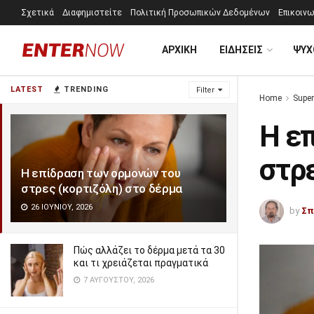
Σχετικά
Διαφημιστείτε
Πολιτική Προσωπικών Δεδομένων
Επικοινω
ΑΡΧΙΚΗ
ΕΙΔΗΣΕΙΣ
ΨΥΧ
LATEST
TRENDING
Filter
Home
Super
Η ε
στρε
Η επίδραση των ορμονών του
στρες (κορτιζόλη) στο δέρμα
26 ΙΟΥΝΊΟΥ, 2026
by
Σπ
Πώς αλλάζει το δέρμα μετά τα 30
και τι χρειάζεται πραγματικά
7 ΑΥΓΟΎΣΤΟΥ, 2026