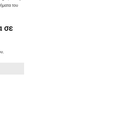
τήματα του
α σε
ν.