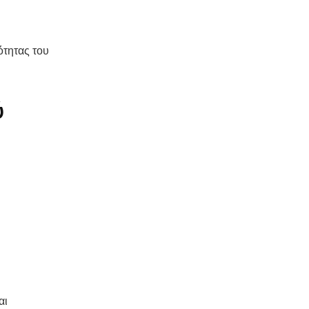
ότητας του
ύ
αι