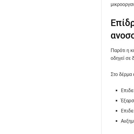
μικροοργα
Επίδ
ανοσ
Παρότι η κ
οδηγεί σε 
Στο δέρμα 
Επιδε
Έξαρσ
Επιδε
Αυξημ