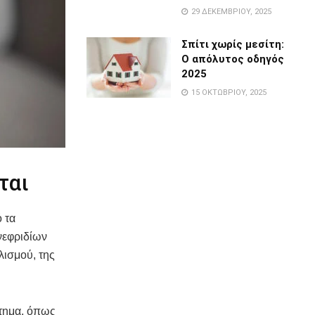
29 ΔΕΚΕΜΒΡΊΟΥ, 2025
Σπίτι χωρίς μεσίτη:
Ο απόλυτος οδηγός
2025
15 ΟΚΤΩΒΡΊΟΥ, 2025
ται
ό τα
νεφριδίων
λισμού, της
στημα, όπως