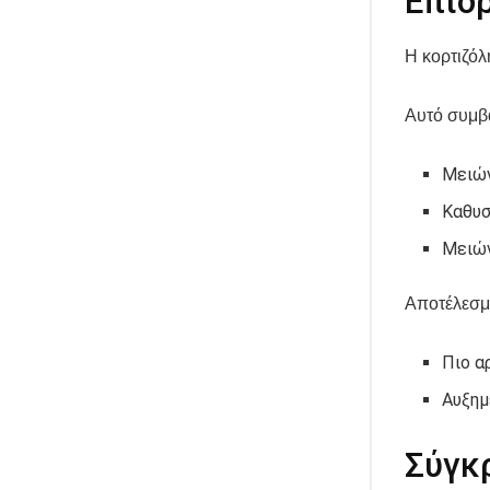
Επίδ
Η κορτιζό
Αυτό συμβαί
Μειών
Καθυσ
Μειών
Αποτέλεσμα
Πιο α
Αυξημ
Σύγκ