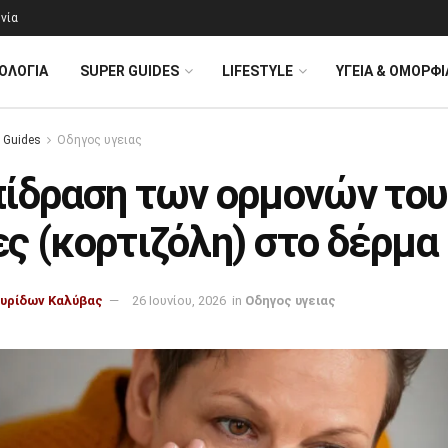
νία
ΟΛΟΓΊΑ
SUPER GUIDES
LIFESTYLE
ΥΓΕΙΑ & ΟΜΟΡΦΙ
 Guides
Οδηγος υγειας
πίδραση των ορμονών του
ς (κορτιζόλη) στο δέρμα
υρίδων Καλύβας
26 Ιουνίου, 2026
in
Οδηγος υγειας