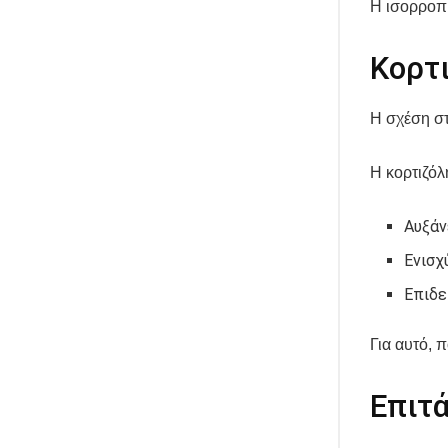
Η ισορροπί
Κορτι
Η σχέση στ
Η κορτιζόλ
Αυξάν
Ενισχ
Επιδε
Για αυτό, 
Επιτ