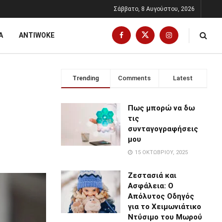
Σάββατο, 8 Αυγούστου, 2026
Α
ANTIWOKE
Trending
Comments
Latest
Πως μπορώ να δω
τις
συνταγογραφήσεις
μου
15 ΟΚΤΩΒΡΊΟΥ, 2025
Ζεστασιά και
Ασφάλεια: Ο
Απόλυτος Οδηγός
για το Χειμωνιάτικο
Ντύσιμο του Μωρού