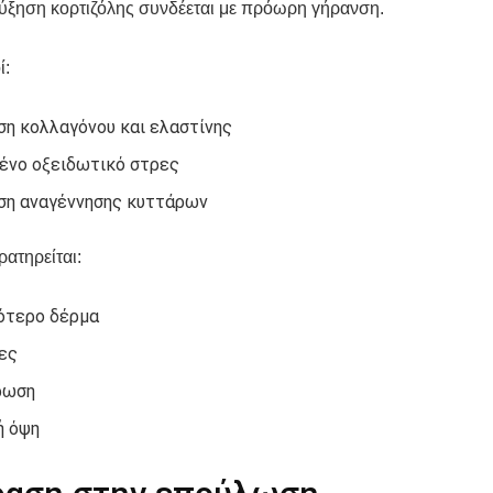
ύξηση κορτιζόλης συνδέεται με πρόωρη γήρανση.
ί:
η κολλαγόνου και ελαστίνης
ένο οξειδωτικό στρες
η αναγέννησης κυττάρων
ρατηρείται:
ότερο δέρμα
ες
ρωση
ή όψη