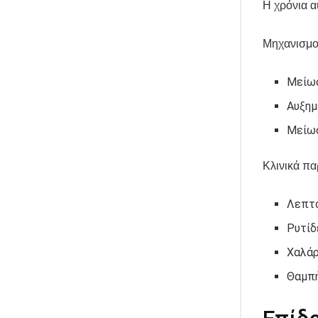
Η χρόνια α
Μηχανισμο
Μείωσ
Αυξημ
Μείωσ
Κλινικά πα
Λεπτ
Ρυτίδ
Χαλά
Θαμπ