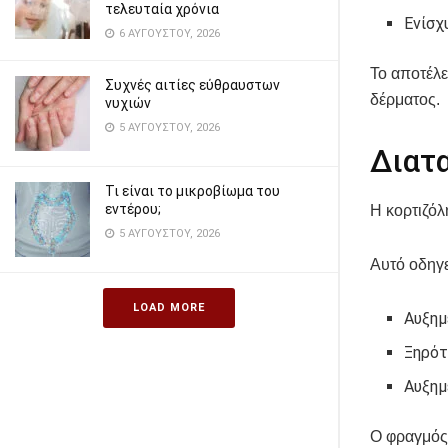
τελευταία χρόνια
Ενίσχ
6 ΑΥΓΟΎΣΤΟΥ, 2026
Το αποτέλε
Συχνές αιτίες εύθραυστων
δέρματος.
νυχιών
5 ΑΥΓΟΎΣΤΟΥ, 2026
Διατ
Τι είναι το μικροβίωμα του
εντέρου;
Η κορτιζόλ
5 ΑΥΓΟΎΣΤΟΥ, 2026
Αυτό οδηγε
LOAD MORE
Αυξημ
Ξηρότ
Αυξημ
Ο φραγμός 