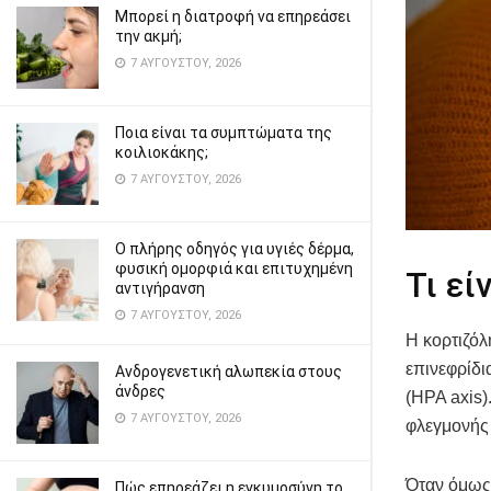
Μπορεί η διατροφή να επηρεάσει
την ακμή;
7 ΑΥΓΟΎΣΤΟΥ, 2026
Ποια είναι τα συμπτώματα της
κοιλιοκάκης;
7 ΑΥΓΟΎΣΤΟΥ, 2026
Ο πλήρης οδηγός για υγιές δέρμα,
φυσική ομορφιά και επιτυχημένη
Τι εί
αντιγήρανση
7 ΑΥΓΟΎΣΤΟΥ, 2026
Η κορτιζόλ
επινεφρίδ
Ανδρογενετική αλωπεκία στους
άνδρες
(HPA axis)
7 ΑΥΓΟΎΣΤΟΥ, 2026
φλεγμονής 
Όταν όμως 
Πώς επηρεάζει η εγκυμοσύνη το