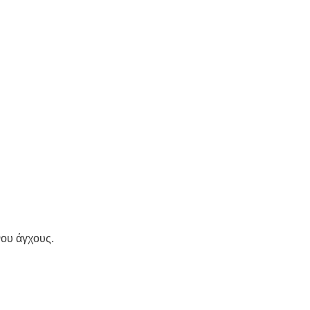
νου άγχους.