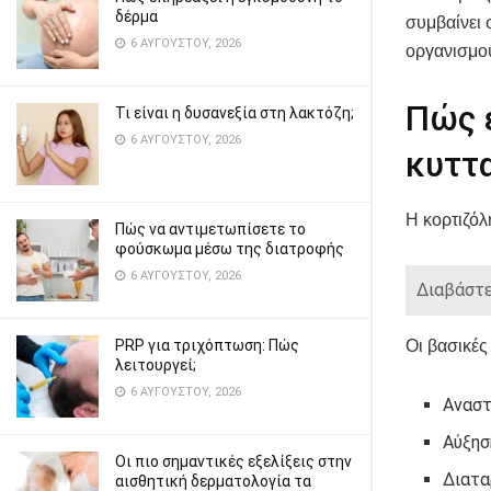
δέρμα
συμβαίνει 
6 ΑΥΓΟΎΣΤΟΥ, 2026
οργανισμού
Πώς ε
Τι είναι η δυσανεξία στη λακτόζη;
6 ΑΥΓΟΎΣΤΟΥ, 2026
κυττ
Η κορτιζόλ
Πώς να αντιμετωπίσετε το
φούσκωμα μέσω της διατροφής
6 ΑΥΓΟΎΣΤΟΥ, 2026
Διαβάστε
Οι βασικές
PRP για τριχόπτωση: Πώς
λειτουργεί;
6 ΑΥΓΟΎΣΤΟΥ, 2026
Αναστ
Αύξησ
Οι πιο σημαντικές εξελίξεις στην
Διατα
αισθητική δερματολογία τα