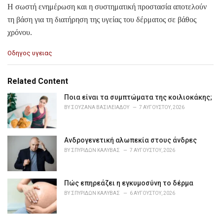
Η σωστή ενημέρωση και η συστηματική προστασία αποτελούν
τη βάση για τη διατήρηση της υγείας του δέρματος σε βάθος
χρόνου.
C
Οδηγος υγειας
a
t
e
Related Content
g
o
Ποια είναι τα συμπτώματα της κοιλιοκάκης;
r
BY
ΣΟΥΖΆΝΑ ΒΑΣΙΛΕΙΆΔΟΥ
7 ΑΥΓΟΎΣΤΟΥ, 2026
i
e
s
Ανδρογενετική αλωπεκία στους άνδρες
:
BY
ΣΠΥΡΊΔΩΝ ΚΑΛΎΒΑΣ
7 ΑΥΓΟΎΣΤΟΥ, 2026
Πώς επηρεάζει η εγκυμοσύνη το δέρμα
BY
ΣΠΥΡΊΔΩΝ ΚΑΛΎΒΑΣ
6 ΑΥΓΟΎΣΤΟΥ, 2026