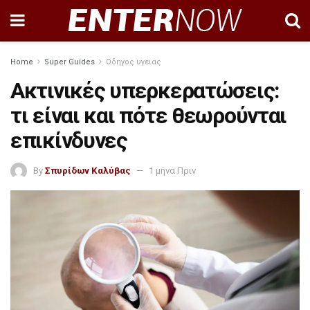
Home
Super Guides
Οδηγος υγειας
Ακτινικές υπερκερατώσεις:
τι είναι και πότε θεωρούνται
επικίνδυνες
By
Σπυρίδων Καλύβας
1 μήνα Πριν