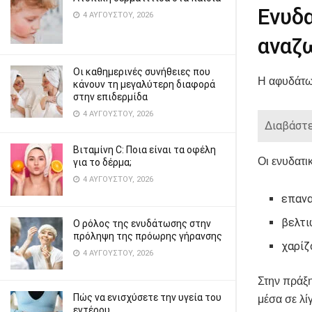
Ενυδα
4 ΑΥΓΟΎΣΤΟΥ, 2026
αναζ
Οι καθημερινές συνήθειες που
Η αφυδάτωσ
κάνουν τη μεγαλύτερη διαφορά
στην επιδερμίδα
4 ΑΥΓΟΎΣΤΟΥ, 2026
Διαβάστε
Βιταμίνη C: Ποια είναι τα οφέλη
Οι ενυδατι
για το δέρμα;
4 ΑΥΓΟΎΣΤΟΥ, 2026
επανα
βελτι
Ο ρόλος της ενυδάτωσης στην
πρόληψη της πρόωρης γήρανσης
χαρίζ
4 ΑΥΓΟΎΣΤΟΥ, 2026
Στην πράξη
Πώς να ενισχύσετε την υγεία του
μέσα σε λί
εντέρου