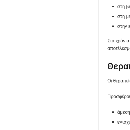
στη β
στη μ
στην 
Στα χρόνια
αποτέλεσμ
Θερα
Οι θεραπεί
Προσφέρο
άμεση
ενίσχ