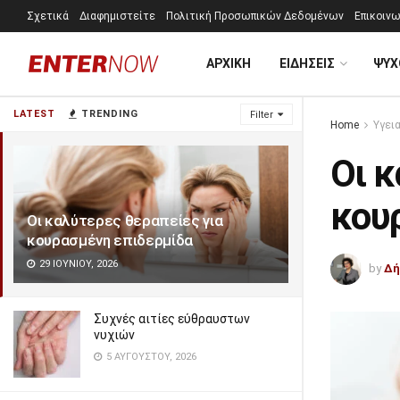
Σχετικά
Διαφημιστείτε
Πολιτική Προσωπικών Δεδομένων
Επικοινω
ΑΡΧΙΚΗ
ΕΙΔΗΣΕΙΣ
ΨΥΧ
LATEST
TRENDING
Filter
Home
Υγει
Οι κ
κου
Οι καλύτερες θεραπείες για
κουρασμένη επιδερμίδα
29 ΙΟΥΝΊΟΥ, 2026
by
Δή
Συχνές αιτίες εύθραυστων
νυχιών
5 ΑΥΓΟΎΣΤΟΥ, 2026