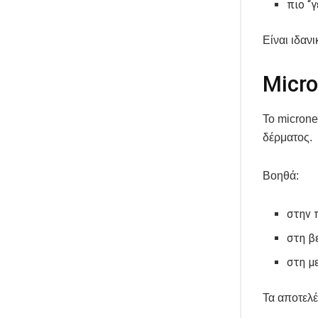
πιο “
Είναι ιδαν
Micr
Το microne
δέρματος.
Βοηθά:
στην 
στη β
στη μ
Τα αποτελέ