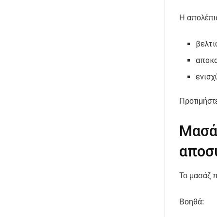
Η απολέπι
βελτι
αποκα
ενισχ
Προτιμήστε
Μασά
αποσ
Το μασάζ π
Βοηθά: