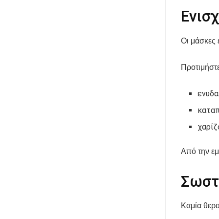
Ενισ
Οι μάσκες 
Προτιμήστ
ενυδα
κατα
χαρίζ
Από την εμ
Σωστ
Καμία θερα