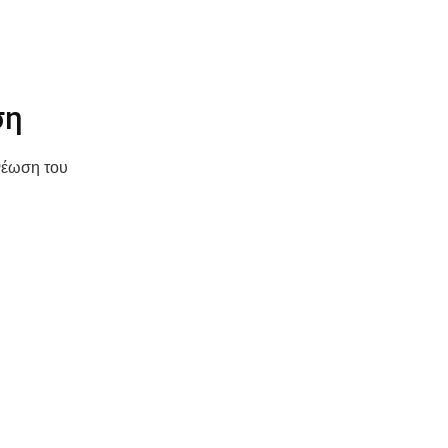
ση
ανέωση του