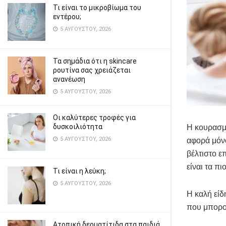
Τι είναι το μικροβίωμα του
εντέρου;
5 ΑΥΓΟΎΣΤΟΥ, 2026
Τα σημάδια ότι η skincare
ρουτίνα σας χρειάζεται
ανανέωση
5 ΑΥΓΟΎΣΤΟΥ, 2026
Οι καλύτερες τροφές για
δυσκοιλιότητα
Η κουρασμέ
5 ΑΥΓΟΎΣΤΟΥ, 2026
αφορά μόνο
βέλτιστο ε
είναι τα π
Τι είναι η λεύκη;
5 ΑΥΓΟΎΣΤΟΥ, 2026
Η καλή είδ
που μπορού
Ατοπική δερματίτιδα στα παιδιά