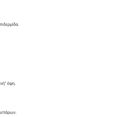
πιδερμίδα.
ανή” όψη.
κυττάρων.