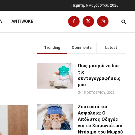
Πέμπτη, 6 Αυγούστου, 2026
Α
ANTIWOKE
Trending
Comments
Latest
Πως μπορώ να δω
τις
συνταγογραφήσεις
μου
15 ΟΚΤΩΒΡΊΟΥ, 2025
Ζεστασιά και
Ασφάλεια: Ο
Απόλυτος Οδηγός
για το Χειμωνιάτικο
Ντύσιμο του Μωρού