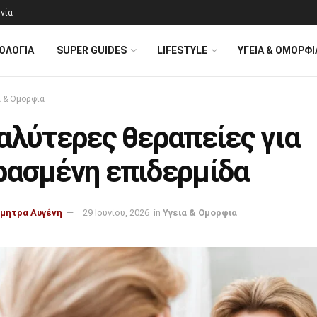
νία
ΟΛΟΓΊΑ
SUPER GUIDES
LIFESTYLE
ΥΓΕΙΑ & ΟΜΟΡΦΙ
α & Ομορφια
αλύτερες θεραπείες για
ρασμένη επιδερμίδα
μητρα Αυγένη
29 Ιουνίου, 2026
in
Υγεια & Ομορφια