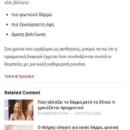
τότε βλέπετε:
πιο φωτεινό δέρμα
πιο ξεκούραστη όψη
άμεση βελτίωση
Στα χρόνια που εργάζομαι ως αισθητικός, μπορώ να πω ότι η
πραγματική διαφορά έρχεται όταν συνδυάζονται σωστά οι
θεραπείες με μια καλή καθημερινή ρουτίνα.
C
Υγεια & Ομορφια
a
t
e
Related Content
g
o
Πώς αλλάζει το δέρμα μετά τα 30 και τι
r
χρειάζεται πραγματικά
i
BY
ΔΉΜΗΤΡΑ ΑΥΓΈΝΗ
7 ΑΥΓΟΎΣΤΟΥ, 2026
e
s
Ο πλήρης οδηγός για υγιές δέρμα, φυσική
: