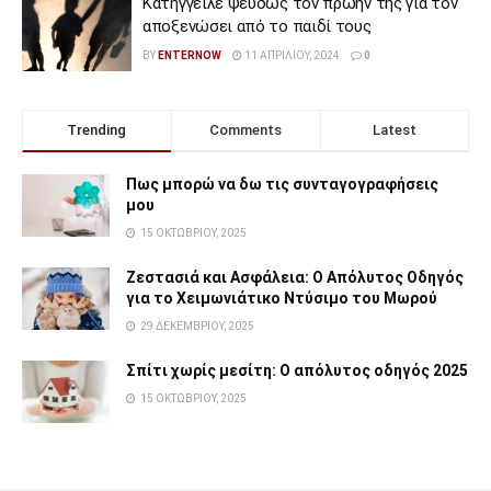
Κατήγγειλε ψευδώς τον πρώην της για τον
αποξενώσει από το παιδί τους
BY
ENTERNOW
11 ΑΠΡΙΛΊΟΥ, 2024
0
Trending
Comments
Latest
Πως μπορώ να δω τις συνταγογραφήσεις
μου
15 ΟΚΤΩΒΡΊΟΥ, 2025
Ζεστασιά και Ασφάλεια: Ο Απόλυτος Οδηγός
για το Χειμωνιάτικο Ντύσιμο του Μωρού
29 ΔΕΚΕΜΒΡΊΟΥ, 2025
Σπίτι χωρίς μεσίτη: Ο απόλυτος οδηγός 2025
15 ΟΚΤΩΒΡΊΟΥ, 2025