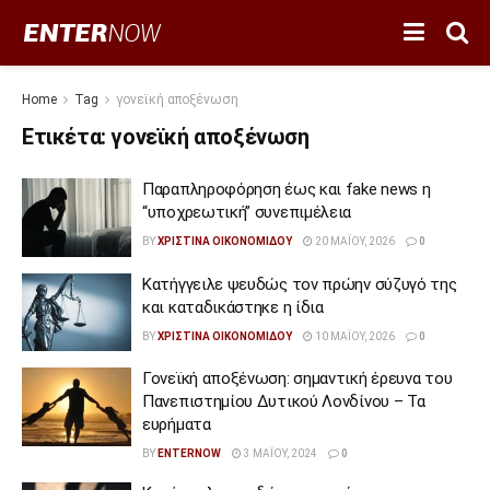
Home
Tag
γονεϊκή αποξένωση
Ετικέτα:
γονεϊκή αποξένωση
Παραπληροφόρηση έως και fake news η
“υποχρεωτική” συνεπιμέλεια
BY
ΧΡΙΣΤΊΝΑ ΟΙΚΟΝΟΜΊΔΟΥ
20 ΜΑΪ́ΟΥ, 2026
0
Κατήγγειλε ψευδώς τον πρώην σύζυγό της
και καταδικάστηκε η ίδια
BY
ΧΡΙΣΤΊΝΑ ΟΙΚΟΝΟΜΊΔΟΥ
10 ΜΑΪ́ΟΥ, 2026
0
Γονεϊκή αποξένωση: σημαντική έρευνα του
Πανεπιστημίου Δυτικού Λονδίνου – Τα
ευρήματα
BY
ENTERNOW
3 ΜΑΪ́ΟΥ, 2024
0