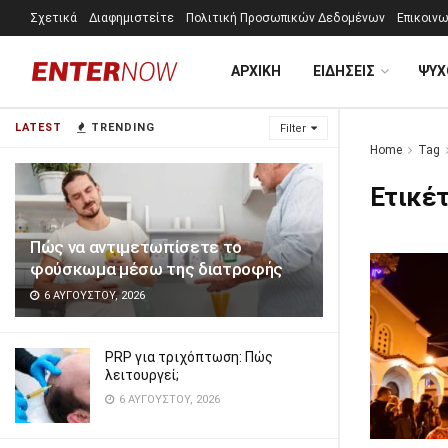
Σχετικά
Διαφημιστείτε
Πολιτική Προσωπικών Δεδομένων
Επικοινω
ΑΡΧΙΚΗ
ΕΙΔΗΣΕΙΣ
ΨΥΧ
LATEST
TRENDING
Filter
Home
Tag
Ετικέ
Πώς να αντιμετωπίσετε το
φούσκωμα μέσω της διατροφής
6 ΑΥΓΟΎΣΤΟΥ, 2026
PRP για τριχόπτωση: Πώς
λειτουργεί;
6 ΑΥΓΟΎΣΤΟΥ, 2026