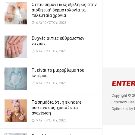
Οι πιο σημαντικές εξελίξεις στην
αισθητική δερματολογία τα
τελευταία χρόνια
6 ΑΥΓΟΎΣΤΟΥ, 2026
Συχνές αιτίες εύθραυστων
νυχιών
5 ΑΥΓΟΎΣΤΟΥ, 2026
Τι είναι το μικροβίωμα του
εντέρου;
5 ΑΥΓΟΎΣΤΟΥ, 2026
Copyright © 2
Τα σημάδια ότι η skincare
Enternow. Des
ρουτίνα σας χρειάζεται
Optimized by
ανανέωση
5 ΑΥΓΟΎΣΤΟΥ, 2026