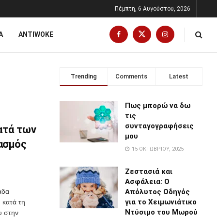
Πέμπτη, 6 Αυγούστου, 2026
Α
ANTIWOKE
Trending
Comments
Latest
Πως μπορώ να δω
τις
συνταγογραφήσεις
ατά των
μου
ασμός
15 ΟΚΤΩΒΡΊΟΥ, 2025
Ζεστασιά και
Ασφάλεια: Ο
άδα
Απόλυτος Οδηγός
για το Χειμωνιάτικο
 κατά τη
Ντύσιμο του Μωρού
υ στην