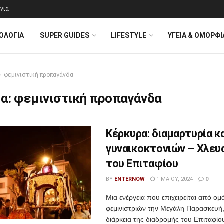
νία
ΟΛΟΓΊΑ
SUPER GUIDES
LIFESTYLE
ΥΓΕΙΑ & ΟΜΟΡΦΙ
φεμινιστική προπαγάνδα
τα:
φεμινιστική προπαγάνδα
Κέρκυρα: διαμαρτυρία κ
γυναικοκτονιών – Χλευ
του Επιταφίου
BY
ENTERNOW
1 ΜΑΪ́ΟΥ, 2024
0
Μια ενέργεια που επιχειρείται από ομ
φεμινιστριών την Μεγάλη Παρασκευή,
διάρκεια της διαδρομής του Επιταφίο