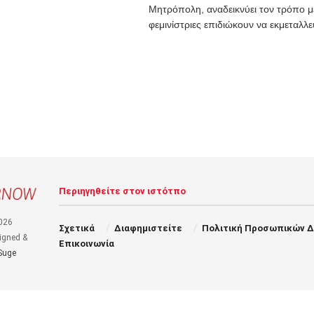
Μητρόπολη, αναδεικνύει τον τρόπο με
φεμινίστριες επιδιώκουν να εκμεταλλευ
Περιηγηθείτε στον ιστότπο
026
Σχετικά
Διαφημιστείτε
Πολιτική Προσωπικών 
igned &
Επικοινωνία
Suge