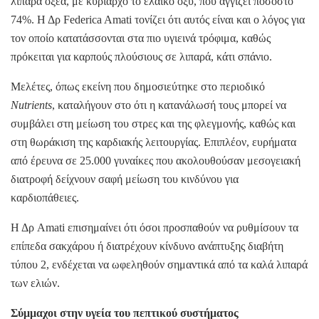
λιπαρά οξέα, με κυρίαρχο το ελαϊκό οξύ, που αγγίζει ποσοστό
74%. Η Δρ Federica Amati τονίζει ότι αυτός είναι και ο λόγος για
τον οποίο κατατάσσονται στα πιο υγιεινά τρόφιμα, καθώς
πρόκειται για καρπούς πλούσιους σε λιπαρά, κάτι σπάνιο.
Μελέτες, όπως εκείνη που δημοσιεύτηκε στο περιοδικό
Nutrients
, καταλήγουν στο ότι η κατανάλωσή τους μπορεί να
συμβάλει στη μείωση του στρες και της φλεγμονής, καθώς και
στη θωράκιση της καρδιακής λειτουργίας. Επιπλέον, ευρήματα
από έρευνα σε 25.000 γυναίκες που ακολουθούσαν μεσογειακή
διατροφή δείχνουν σαφή μείωση του κινδύνου για
καρδιοπάθειες.
Η Δρ Amati επισημαίνει ότι όσοι προσπαθούν να ρυθμίσουν τα
επίπεδα σακχάρου ή διατρέχουν κίνδυνο ανάπτυξης διαβήτη
τύπου 2, ενδέχεται να ωφεληθούν σημαντικά από τα καλά λιπαρά
των ελιών.
Σύμμαχοι στην υγεία του πεπτικού συστήματος