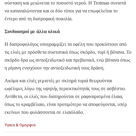
σύσταση και μειώνεται το ποσοστό νερού. Η Trotman συνιστά
να καταναλώνονται και οι δύο τύποι για να επωφελείται το
έντερο από τη διατροφική ποικιλία.
Συνδυασμοί με άλλα υλικά
Η διατροφολόγος υπογραμμίζει τα οφέλη που προκύπτουν από
τις ελιές με πρόσθετα συστατικά όπως σκόρδο, τυρί ή βότανα. Το
σκόρδο δρα ως αντιοξειδωτικό και πρεβιοτικό, ενώ βότανα όπως
η ρίγανη ενισχύουν την αντιοξειδωτική τους δράση.
Ακόμα και ελιές γεμιστές με σκληρά τυριά θεωρούνται
ωφέλιμες λόγω της υψηλής περιεκτικότητάς τους σε ασβέστιο.
Αντίθετα, οι ελιές που διατηρούνται σε ραφιναρισμένα έλαια,
όπως το κραμβέλαιο, είναι προτιμότερο να αποφεύγονται, υπέρ
εκείνων που φυλάσσονται σε ελαιόλαδο.
C
Υγεια & Ομορφια
a
t