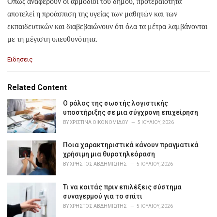
Όπως αναφέρουν οι αρμόδιοι του δήμου, προτεραιότητα
αποτελεί η προάσπιση της υγείας των μαθητών και των
εκπαιδευτικών και διαβεβαιώνουν ότι όλα τα μέτρα λαμβάνονται
με τη μέγιστη υπευθυνότητα.
C
Ειδησεις
a
t
e
Related Content
g
o
Ο ρόλος της σωστής λογιστικής
r
υποστήριξης σε μια σύγχρονη επιχείρηση
i
BY
ΧΡΙΣΤΊΝΑ ΟΙΚΟΝΟΜΊΔΟΥ
5 ΙΟΥΛΊΟΥ, 2026
e
s
Ποια χαρακτηριστικά κάνουν πραγματικά
:
χρήσιμη μια θυροτηλεόραση
BY
ΧΡΉΣΤΟΣ ΑΒΔΗΜΙΏΤΗΣ
5 ΙΟΥΛΊΟΥ, 2026
Τι να κοιτάς πριν επιλέξεις σύστημα
συναγερμού για το σπίτι
BY
ΧΡΉΣΤΟΣ ΑΒΔΗΜΙΏΤΗΣ
5 ΙΟΥΛΊΟΥ, 2026