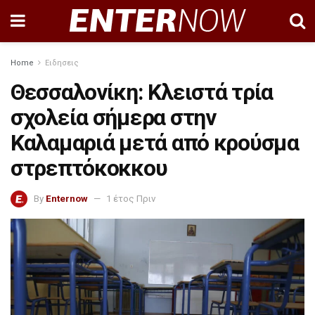
Home
Ειδησεις
Θεσσαλονίκη: Κλειστά τρία
σχολεία σήμερα στην
Καλαμαριά μετά από κρούσμα
στρεπτόκοκκου
By
Enternow
1 έτος Πριν