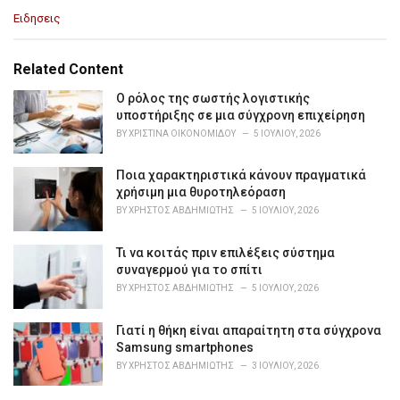
C
Ειδησεις
a
t
e
Related Content
g
o
Ο ρόλος της σωστής λογιστικής
r
υποστήριξης σε μια σύγχρονη επιχείρηση
i
BY
ΧΡΙΣΤΊΝΑ ΟΙΚΟΝΟΜΊΔΟΥ
5 ΙΟΥΛΊΟΥ, 2026
e
s
Ποια χαρακτηριστικά κάνουν πραγματικά
:
χρήσιμη μια θυροτηλεόραση
BY
ΧΡΉΣΤΟΣ ΑΒΔΗΜΙΏΤΗΣ
5 ΙΟΥΛΊΟΥ, 2026
Τι να κοιτάς πριν επιλέξεις σύστημα
συναγερμού για το σπίτι
BY
ΧΡΉΣΤΟΣ ΑΒΔΗΜΙΏΤΗΣ
5 ΙΟΥΛΊΟΥ, 2026
Γιατί η θήκη είναι απαραίτητη στα σύγχρονα
Samsung smartphones
BY
ΧΡΉΣΤΟΣ ΑΒΔΗΜΙΏΤΗΣ
3 ΙΟΥΛΊΟΥ, 2026