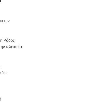
ου την
 η Ρόδος
ην τελευταία
ς
κύει
ή