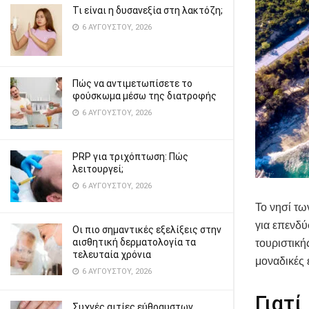
Τι είναι η δυσανεξία στη λακτόζη;
6 ΑΥΓΟΎΣΤΟΥ, 2026
Πώς να αντιμετωπίσετε το
φούσκωμα μέσω της διατροφής
6 ΑΥΓΟΎΣΤΟΥ, 2026
PRP για τριχόπτωση: Πώς
λειτουργεί;
6 ΑΥΓΟΎΣΤΟΥ, 2026
Το νησί τω
για επενδύ
Οι πιο σημαντικές εξελίξεις στην
αισθητική δερματολογία τα
τουριστική
τελευταία χρόνια
μοναδικές 
6 ΑΥΓΟΎΣΤΟΥ, 2026
Γιατί
Συχνές αιτίες εύθραυστων