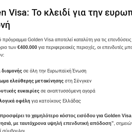
n Visa: Το κλειδί για την ευρω
ονή
ό πρόγραμμα Golden Visa αποτελεί καταλύτη για τις επενδύσεις
όριο των
€400.000
για περιφερειακές περιοχές, οι επενδυτές μ
ν:
 διαμονής
σε όλη την Ευρωπαϊκή Ένωση
ωμα ελεύθερης μετακίνησης
στη Σένγκεν
υτικές ευκαιρίες
σε αναπτυσσόμενη αγορά
λογικά οφέλη
για κατοίκους Ελλάδας
προσφέρει το χαμηλότερο κόστος εισόδου για Golden Visa
νησιά, με ταυτόχρονα υψηλή επενδυτική απόδοση”
, σημει
ί σύμβουλοι.