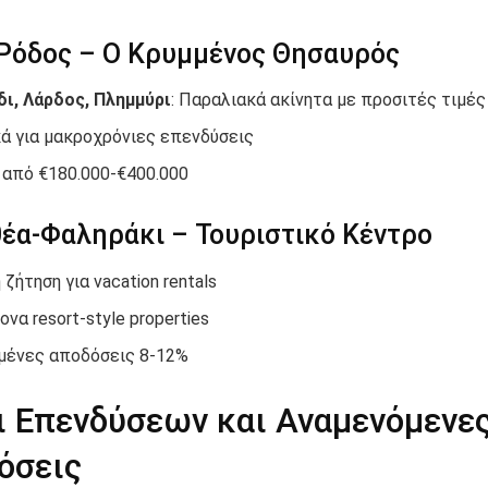
 Ρόδος – Ο Κρυμμένος Θησαυρός
δι, Λάρδος, Πλημμύρι
: Παραλιακά ακίνητα με προσιτές τιμές
κά για μακροχρόνιες επενδύσεις
 από €180.000-€400.000
έα-Φαληράκι – Τουριστικό Κέντρο
 ζήτηση για vacation rentals
ονα resort-style properties
μένες αποδόσεις 8-12%
ι Επενδύσεων και Αναμενόμενε
όσεις