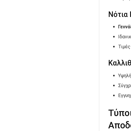
Νότια
Γεννά
Ιδανι
Τιμές
Καλλιθ
Υψηλή
Σύγχρ
Εγγυη
Τύπο
Αποδ