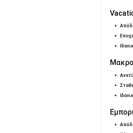
Vacati
Απόδ
Εποχ
Ιδανι
Μακρο
Ανατ
Σταθ
Ιδανι
Εμπορ
Απόδ