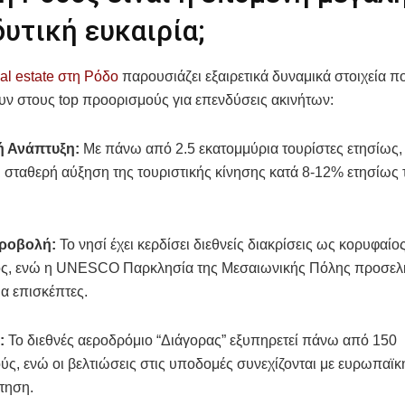
υτική ευκαιρία;
eal estate στη Ρόδο
παρουσιάζει εξαιρετικά δυναμικά στοιχεία π
ν στους top προορισμούς για επενδύσεις ακινήτων:
ή Ανάπτυξη:
Με πάνω από 2.5 εκατομμύρια τουρίστες ετησίως,
 σταθερή αύξηση της τουριστικής κίνησης κατά 8-12% ετησίως τ
Προβολή:
Το νησί έχει κερδίσει διεθνείς διακρίσεις ως κορυφαίο
ς, ενώ η UNESCO Παρκλησία της Μεσαιωνικής Πόλης προσελ
α επισκέπτες.
:
Το διεθνές αεροδρόμιο “Διάγορας” εξυπηρετεί πάνω από 150
ς, ενώ οι βελτιώσεις στις υποδομές συνεχίζονται με ευρωπαϊκ
τηση.