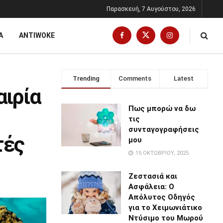
Παρασκευή, 7 Αυγούστου, 2026
Α
ANTIWOKE
Trending
Comments
Latest
αιρία
Πως μπορώ να δω
τις
συνταγογραφήσεις
τές
μου
15 ΟΚΤΩΒΡΊΟΥ, 2025
Ζεστασιά και
Ασφάλεια: Ο
Απόλυτος Οδηγός
για το Χειμωνιάτικο
Ντύσιμο του Μωρού