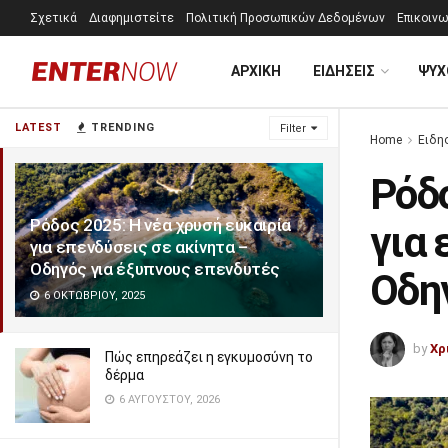
Σχετικά
Διαφημιστείτε
Πολιτική Προσωπικών Δεδομένων
Επικοινω
ΑΡΧΙΚΗ
ΕΙΔΗΣΕΙΣ
ΨΥΧ
LATEST
TRENDING
Filter
Home
Ειδη
Ρόδο
Ρόδος 2025: Η νέα χρυσή ευκαιρία
για 
για επενδύσεις σε ακίνητα –
Οδηγός για έξυπνους επενδυτές
Οδη
6 ΟΚΤΩΒΡΊΟΥ, 2025
by
Χρ
Πώς επηρεάζει η εγκυμοσύνη το
δέρμα
6 ΑΥΓΟΎΣΤΟΥ, 2026