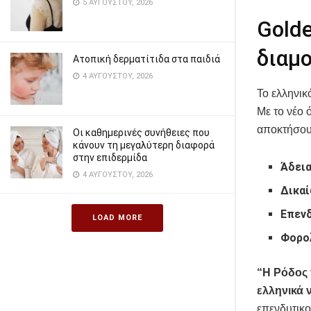
5 ΑΥΓΟΎΣΤΟΥ, 2026
Golde
διαμ
Ατοπική δερματίτιδα στα παιδιά
4 ΑΥΓΟΎΣΤΟΥ, 2026
Το ελληνικ
Με το νέο 
αποκτήσου
Οι καθημερινές συνήθειες που
κάνουν τη μεγαλύτερη διαφορά
στην επιδερμίδα
Άδεια
4 ΑΥΓΟΎΣΤΟΥ, 2026
Δικαί
Επενδ
LOAD MORE
Φορο
“Η Ρόδος 
ελληνικά 
επενδυτικο