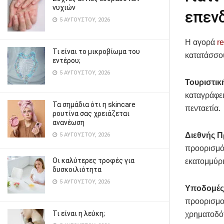
νυχιών
επενδ
5 ΑΥΓΟΎΣΤΟΥ, 2026
Η αγορά
r
Τι είναι το μικροβίωμα του
κατατάσσου
εντέρου;
5 ΑΥΓΟΎΣΤΟΥ, 2026
Τουριστικ
καταγράφει
Τα σημάδια ότι η skincare
πενταετία.
ρουτίνα σας χρειάζεται
ανανέωση
Διεθνής 
5 ΑΥΓΟΎΣΤΟΥ, 2026
προορισμό
Οι καλύτερες τροφές για
εκατομμύρι
δυσκοιλιότητα
5 ΑΥΓΟΎΣΤΟΥ, 2026
Υποδομές
προορισμού
Τι είναι η λεύκη;
χρηματοδό