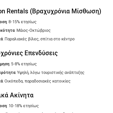
on Rentals (Βραχυχρόνια Μίσθωση)
οση
: 8-15% ετησίως
ικότητα
: Μάιος-Οκτώβριος
κά
: Παραλιακές βίλες, σπίτια στο κέντρο
χρόνιες Επενδύσεις
ίμηση
: 5-8% ετησίως
ερότητα
: Υψηλή, λόγω τουριστικής ανάπτυξης
κά
: Οικόπεδα, παραδοσιακές κατοικίες
ικά Ακίνητα
οση
: 10-18% ετησίως