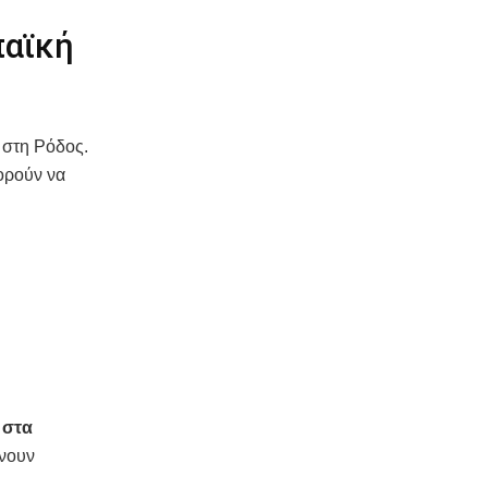
παϊκή
 στη Ρόδος.
πορούν να
 στα
ώνουν