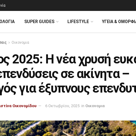
νία
ΟΛΟΓΊΑ
SUPER GUIDES
LIFESTYLE
ΥΓΕΙΑ & ΟΜΟΡΦΙ
σεις
Οικονομια
ς 2025: Η νέα χρυσή ευκ
επενδύσεις σε ακίνητα –
γός για έξυπνους επενδυ
ιστίνα Οικονομίδου
6 Οκτωβρίου, 2025
in
Οικονομια