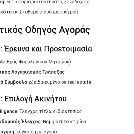
ση
: Εστιατόρια, καταστήματα, ξενοδοχεία
ικότητα
: Σταθερή εισοδηματική ροή
τικός Οδηγός Αγοράς
: Έρευνα και Προετοιμασία
Αριθμός Φορολογικού Μητρώου)
ικός Λογαριασμός Τράπεζας
κό Σύμβουλο
εξειδικευμένο σε real estate
: Επιλογή Ακινήτου
iligence
: Έλεγχος τίτλων ιδιοκτησίας
οδομικός Έλεγχος
: Νομιμότητα κτιρίου
λόγηση
: Σύγκριση με αγορά