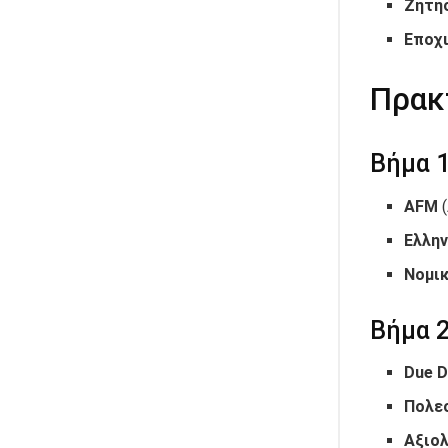
Ζήτη
Εποχ
Πρακ
Βήμα 1
AFM
(
Ελλην
Νομι
Βήμα 2
Due D
Πολε
Αξιο