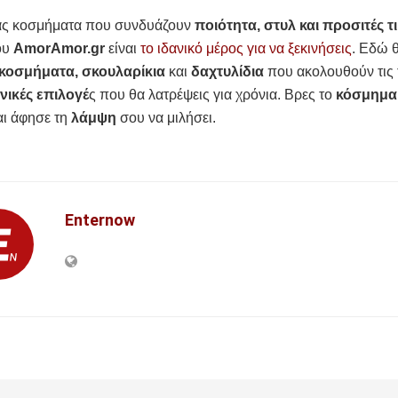
άς κοσμήματα που συνδυάζουν
ποιότητα, στυλ και προσιτές τ
ου
AmorAmor.gr
είναι
το ιδανικό μέρος για να ξεκινήσεις
. Εδώ θ
 κοσμήματα, σκουλαρίκια
και
δαχτυλίδια
που ακολουθούν τις 
νικές επιλογέ
ς που θα λατρέψεις για χρόνια. Βρες το
κόσμημ
αι άφησε τη
λάμψη
σου να μιλήσει.
Enternow