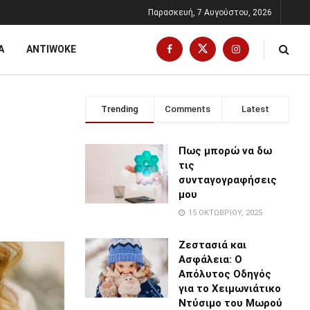
Παρασκευή, 7 Αυγούστου, 2026
Α
ANTIWOKE
Trending
Comments
Latest
Πως μπορώ να δω
τις
συνταγογραφήσεις
μου
15 ΟΚΤΩΒΡΊΟΥ, 2025
Ζεστασιά και
Ασφάλεια: Ο
Απόλυτος Οδηγός
για το Χειμωνιάτικο
Ντύσιμο του Μωρού