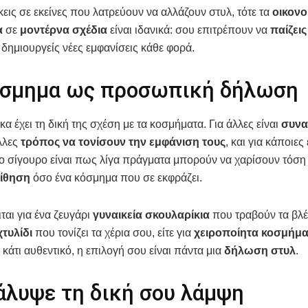
κεις σε εκείνες που λατρεύουν να αλλάζουν στυλ, τότε τα
οικονο
α
σε
μοντέρνα σχέδια
είναι ιδανικά: σου επιτρέπουν να
παίζεις
 δημιουργείς νέες εμφανίσεις κάθε φορά.
όσμημα ως προσωπική δήλωση
κα έχει τη δική της σχέση με τα κοσμήματα. Για άλλες είναι
συνα
άλλες
τρόπος να τονίσουν την εμφάνιση τους
, και για κάποιες 
Το σίγουρο είναι πως λίγα πράγματα μπορούν να χαρίσουν τόση
ίθηση
όσο ένα κόσμημα που σε εκφράζει.
ιται για ένα ζευγάρι
γυναικεία σκουλαρίκια
που τραβούν τα βλέμ
χτυλίδι
που τονίζει τα χέρια σου, είτε για
χειροποίητα κοσμήμ
κάτι αυθεντικό, η επιλογή σου είναι πάντα μια
δήλωση στυλ
.
άλυψε τη δική σου λάμψη