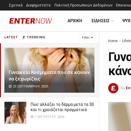
Σχετικά
Διαφημιστείτε
Πολιτική Προσωπικών Δεδομένων
Επικοινω
ΑΡΧΙΚΗ
ΕΙΔΗΣΕΙΣ
ΨΥΧ
LATEST
TRENDING
Filter
Home
Lifest
Γυν
κάνο
Γυναικεία Κοσμήματα που σε κάνουν
να ξεχωρίζεις
25 ΣΕΠΤΕΜΒΡΊΟΥ, 2025
by
En
Πώς αλλάζει το δέρμα μετά τα 30
και τι χρειάζεται πραγματικά
7 ΑΥΓΟΎΣΤΟΥ, 2026