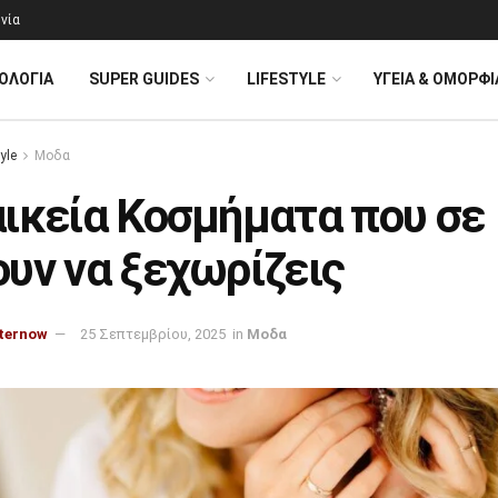
νία
ΟΛΟΓΊΑ
SUPER GUIDES
LIFESTYLE
ΥΓΕΙΑ & ΟΜΟΡΦΙ
yle
Μοδα
αικεία Κοσμήματα που σε
υν να ξεχωρίζεις
ternow
25 Σεπτεμβρίου, 2025
in
Μοδα