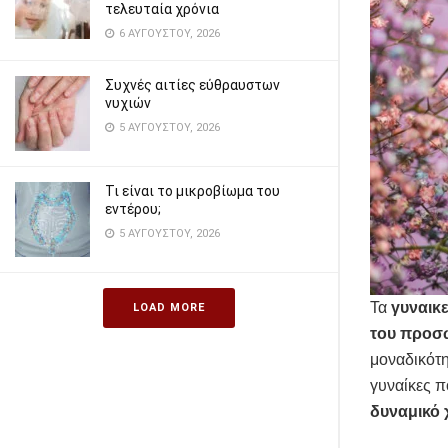
τελευταία χρόνια
6 ΑΥΓΟΎΣΤΟΥ, 2026
Συχνές αιτίες εύθραυστων
νυχιών
5 ΑΥΓΟΎΣΤΟΥ, 2026
Τι είναι το μικροβίωμα του
εντέρου;
5 ΑΥΓΟΎΣΤΟΥ, 2026
Τα
γυναικε
LOAD MORE
του προσ
μοναδικότη
γυναίκες π
δυναμικό