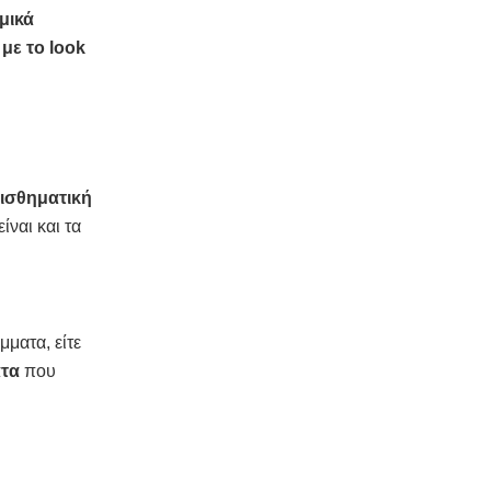
μικά
 με το look
ισθηματική
είναι και τα
ματα, είτε
ατα
που