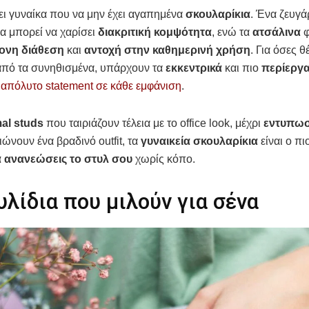
ι γυναίκα που να μην έχει αγαπημένα
σκουλαρίκια
. Ένα ζευγά
α μπορεί να χαρίσει
διακριτική κομψότητα
, ενώ τα
ατσάλινα
φ
ονη διάθεση
και
αντοχή στην καθημερινή χρήση
. Για όσες 
από τα συνηθισμένα, υπάρχουν τα
εκκεντρικά
και πιο
περίεργα
 απόλυτο statement σε κάθε εμφάνιση
.
al studs
που ταιριάζουν τέλεια με το office look, μέχρι
εντυπωσ
ώνουν ένα βραδινό outfit, τα
γυναικεία σκουλαρίκια
είναι ο πι
 ανανεώσεις το στυλ σου
χωρίς κόπο.
λίδια που μιλούν για σένα