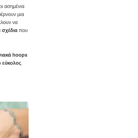
ρι ασημένια
έρνουν μια
θέλουν να
 σχέδια
που
ιακά hoops
ο
εύκολος