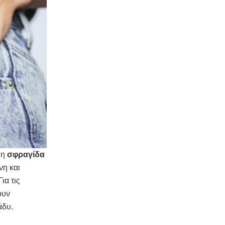
ι η
σφραγίδα
νη και
 Για τις
ουν
άδυ.