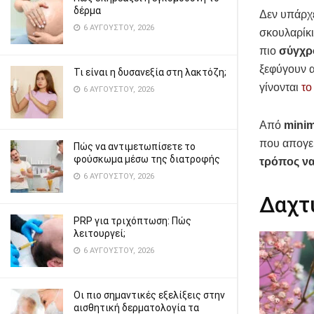
δέρμα
Δεν υπάρχε
6 ΑΥΓΟΎΣΤΟΥ, 2026
σκουλαρίκι
πιο
σύγχρ
ξεφύγουν 
Τι είναι η δυσανεξία στη λακτόζη;
γίνονται
το
6 ΑΥΓΟΎΣΤΟΥ, 2026
Από
minim
που απογει
Πώς να αντιμετωπίσετε το
φούσκωμα μέσω της διατροφής
τρόπος να
6 ΑΥΓΟΎΣΤΟΥ, 2026
Δαχτυ
PRP για τριχόπτωση: Πώς
λειτουργεί;
6 ΑΥΓΟΎΣΤΟΥ, 2026
Οι πιο σημαντικές εξελίξεις στην
αισθητική δερματολογία τα