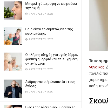
Μπορεί η διατροφή να επηρεάσει
την ακμή;
7 ΑΥΓΟΎΣΤΟΥ, 2026
Ποια είναι τα συμπτώματα της
κοιλιοκάκης;
7 ΑΥΓΟΎΣΤΟΥ, 2026
Ο πλήρης οδηγός για υγιές δέρμα,
φυσική ομορφιά και επιτυχημένη
Τα
κοσμή
αντιγήρανση
γυναίκας
. 
7 ΑΥΓΟΎΣΤΟΥ, 2026
πινελιά πο
χαρακτήρα,
Ανδρογενετική αλωπεκία στους
καθημερινά
άνδρες
7 ΑΥΓΟΎΣΤΟΥ, 2026
Σκουλ
Πώς επηρεάζει η εγκυμοσύνη το