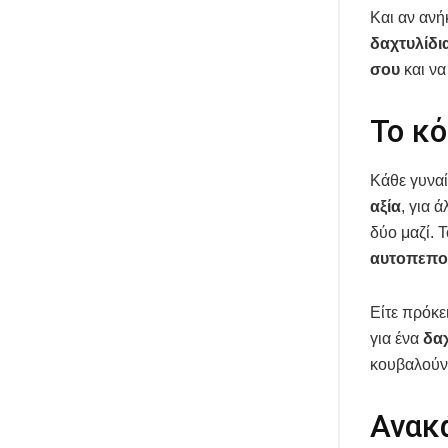
Και αν ανή
δαχτυλίδι
σου
και να
Το κ
Κάθε γυναί
αξία
, για 
δύο μαζί. 
αυτοπεπο
Είτε πρόκε
για ένα
δα
κουβαλούν 
Ανακ