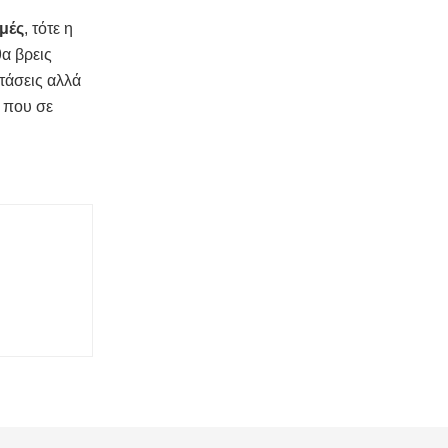
ιμές
, τότε η
α βρεις
τάσεις αλλά
α
που σε