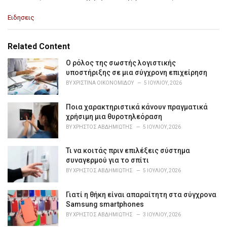
C
Ειδησεις
a
t
e
Related Content
g
o
Ο ρόλος της σωστής λογιστικής
r
υποστήριξης σε μια σύγχρονη επιχείρηση
i
BY
ΧΡΙΣΤΊΝΑ ΟΙΚΟΝΟΜΊΔΟΥ
5 ΙΟΥΛΊΟΥ, 2026
e
s
Ποια χαρακτηριστικά κάνουν πραγματικά
:
χρήσιμη μια θυροτηλεόραση
BY
ΧΡΉΣΤΟΣ ΑΒΔΗΜΙΏΤΗΣ
5 ΙΟΥΛΊΟΥ, 2026
Τι να κοιτάς πριν επιλέξεις σύστημα
συναγερμού για το σπίτι
BY
ΧΡΉΣΤΟΣ ΑΒΔΗΜΙΏΤΗΣ
5 ΙΟΥΛΊΟΥ, 2026
Γιατί η θήκη είναι απαραίτητη στα σύγχρονα
Samsung smartphones
BY
ΧΡΉΣΤΟΣ ΑΒΔΗΜΙΏΤΗΣ
3 ΙΟΥΛΊΟΥ, 2026