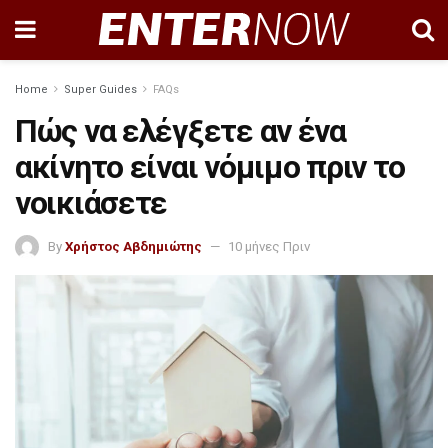
Home
Super Guides
FAQs
Πώς να ελέγξετε αν ένα
ακίνητο είναι νόμιμο πριν το
νοικιάσετε
By
Χρήστος Αβδημιώτης
10 μήνες Πριν