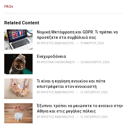
C
FAQs
a
t
e
Related Content
g
o
Νομική Μετάφραση και GDPR: Τι πρέπει να
r
προσέξετε στα συμβόλαιά σας
i
BY
ΧΡΉΣΤΟΣ ΑΒΔΗΜΙΏΤΗΣ
19 ΜΑΡΤΊΟΥ, 2026
e
s
Ενεχυροδάνεια
:
BY
ΧΡΙΣΤΊΝΑ ΟΙΚΟΝΟΜΊΔΟΥ
26 ΙΑΝΟΥΑΡΊΟΥ, 2026
Τι είναι η εγγύηση ενοικίου και πότε
επιστρέφεται στον ενοικιαστή
BY
ΧΡΉΣΤΟΣ ΑΒΔΗΜΙΏΤΗΣ
15 ΟΚΤΩΒΡΊΟΥ, 2025
Έξυπνοι τρόποι να μειώσετε το ενοίκιο στην
Αθήνα και στις μεγάλες πόλεις
BY
ΧΡΉΣΤΟΣ ΑΒΔΗΜΙΏΤΗΣ
15 ΟΚΤΩΒΡΊΟΥ, 2025