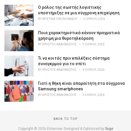
g
o
Ο ρόλος της σωστής λογιστικής
r
υποστήριξης σε μια σύγχρονη επιχείρηση
i
BY
ΧΡΙΣΤΊΝΑ ΟΙΚΟΝΟΜΊΔΟΥ
5 ΙΟΥΛΊΟΥ, 2026
e
s
Ποια χαρακτηριστικά κάνουν πραγματικά
:
χρήσιμη μια θυροτηλεόραση
BY
ΧΡΉΣΤΟΣ ΑΒΔΗΜΙΏΤΗΣ
5 ΙΟΥΛΊΟΥ, 2026
Τι να κοιτάς πριν επιλέξεις σύστημα
συναγερμού για το σπίτι
BY
ΧΡΉΣΤΟΣ ΑΒΔΗΜΙΏΤΗΣ
5 ΙΟΥΛΊΟΥ, 2026
Γιατί η θήκη είναι απαραίτητη στα σύγχρονα
Samsung smartphones
BY
ΧΡΉΣΤΟΣ ΑΒΔΗΜΙΏΤΗΣ
3 ΙΟΥΛΊΟΥ, 2026
BACK TO TOP
Copyright © 2026 Enternow. Designed & Optimized by
Suge