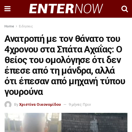
Home
Ειδησεις
Ανατροπή με τον θάνατο του
4χρονου στα Σπάτα Αχαΐας: Ο
θείος του ομολόγησε ότι δεν
έπεσε από τη μάνδρα, αλλά
ότι έπεσαν από μηχανή τύπου
γουρούνα
By
Χριστίνα Οικονομίδου
9 μήνες Πριν