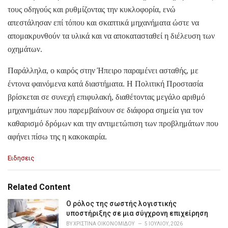
τους οδηγούς και ρυθμίζοντας την κυκλοφορία, ενώ
απεστάλησαν επί τόπου και σκαπτικά μηχανήματα ώστε να
απομακρυνθούν τα υλικά και να αποκατασταθεί η διέλευση των
οχημάτων.
Παράλληλα, ο καιρός στην Ήπειρο παραμένει ασταθής, με
έντονα φαινόμενα κατά διαστήματα. Η Πολιτική Προστασία
βρίσκεται σε συνεχή επιφυλακή, διαθέτοντας μεγάλο αριθμό
μηχανημάτων που παρεμβαίνουν σε διάφορα σημεία για τον
καθαρισμό δρόμων και την αντιμετώπιση των προβλημάτων που
αφήνει πίσω της η κακοκαιρία.
C
Ειδησεις
a
t
e
Related Content
g
o
Ο ρόλος της σωστής λογιστικής
r
υποστήριξης σε μια σύγχρονη επιχείρηση
i
BY
ΧΡΙΣΤΊΝΑ ΟΙΚΟΝΟΜΊΔΟΥ
5 ΙΟΥΛΊΟΥ, 2026