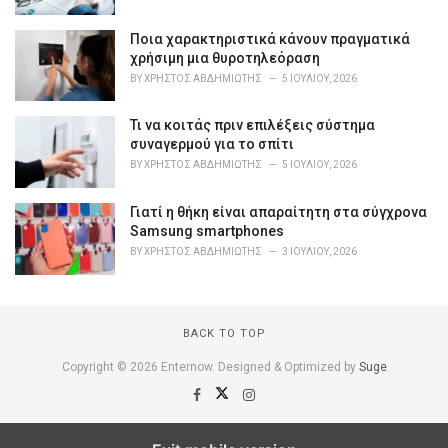
e
s
Ποια χαρακτηριστικά κάνουν πραγματικά
:
χρήσιμη μια θυροτηλεόραση
BY
ΧΡΉΣΤΟΣ ΑΒΔΗΜΙΏΤΗΣ
5 ΙΟΥΛΊΟΥ, 2026
Τι να κοιτάς πριν επιλέξεις σύστημα
συναγερμού για το σπίτι
BY
ΧΡΉΣΤΟΣ ΑΒΔΗΜΙΏΤΗΣ
5 ΙΟΥΛΊΟΥ, 2026
Γιατί η θήκη είναι απαραίτητη στα σύγχρονα
Samsung smartphones
BY
ΧΡΉΣΤΟΣ ΑΒΔΗΜΙΏΤΗΣ
3 ΙΟΥΛΊΟΥ, 2026
BACK TO TOP
Copyright © 2026 Enternow. Designed & Optimized by
Suge