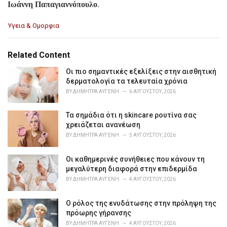
Ιωάννη Παπαγιαννόπουλο
.
C
Υγεια & Ομορφια
a
t
e
Related Content
g
o
Οι πιο σημαντικές εξελίξεις στην αισθητική
r
δερματολογία τα τελευταία χρόνια
i
BY
ΔΉΜΗΤΡΑ ΑΥΓΈΝΗ
6 ΑΥΓΟΎΣΤΟΥ, 2026
e
s
Τα σημάδια ότι η skincare ρουτίνα σας
:
χρειάζεται ανανέωση
BY
ΔΉΜΗΤΡΑ ΑΥΓΈΝΗ
5 ΑΥΓΟΎΣΤΟΥ, 2026
Οι καθημερινές συνήθειες που κάνουν τη
μεγαλύτερη διαφορά στην επιδερμίδα
BY
ΔΉΜΗΤΡΑ ΑΥΓΈΝΗ
4 ΑΥΓΟΎΣΤΟΥ, 2026
Ο ρόλος της ενυδάτωσης στην πρόληψη της
πρόωρης γήρανσης
BY
ΔΉΜΗΤΡΑ ΑΥΓΈΝΗ
4 ΑΥΓΟΎΣΤΟΥ, 2026