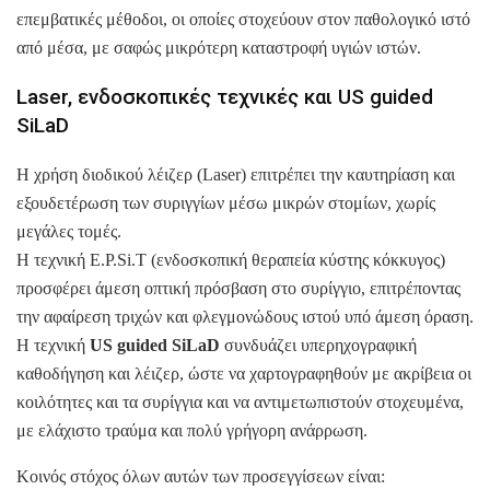
επεμβατικές μέθοδοι, οι οποίες στοχεύουν στον παθολογικό ιστό
από μέσα, με σαφώς μικρότερη καταστροφή υγιών ιστών.
Laser, ενδοσκοπικές τεχνικές και US guided
SiLaD
Η χρήση διοδικού λέιζερ (Laser) επιτρέπει την καυτηρίαση και
εξουδετέρωση των συριγγίων μέσω μικρών στομίων, χωρίς
μεγάλες τομές.
Η τεχνική E.P.Si.T (ενδοσκοπική θεραπεία κύστης κόκκυγος)
προσφέρει άμεση οπτική πρόσβαση στο συρίγγιο, επιτρέποντας
την αφαίρεση τριχών και φλεγμονώδους ιστού υπό άμεση όραση.
Η τεχνική
US guided SiLaD
συνδυάζει υπερηχογραφική
καθοδήγηση και λέιζερ, ώστε να χαρτογραφηθούν με ακρίβεια οι
κοιλότητες και τα συρίγγια και να αντιμετωπιστούν στοχευμένα,
με ελάχιστο τραύμα και πολύ γρήγορη ανάρρωση.
Κοινός στόχος όλων αυτών των προσεγγίσεων είναι: