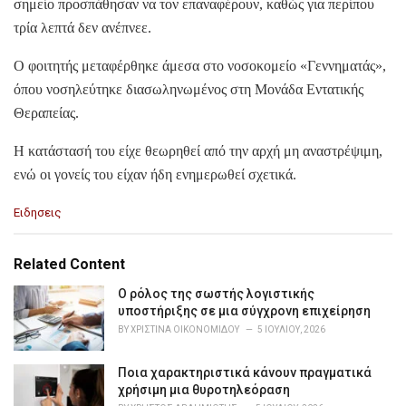
σημείο προσπάθησαν να τον επαναφέρουν, καθώς για περίπου
τρία λεπτά δεν ανέπνεε.
Ο φοιτητής μεταφέρθηκε άμεσα στο νοσοκομείο «Γεννηματάς»,
όπου νοσηλεύτηκε διασωληνωμένος στη Μονάδα Εντατικής
Θεραπείας.
Η κατάστασή του είχε θεωρηθεί από την αρχή μη αναστρέψιμη,
ενώ οι γονείς του είχαν ήδη ενημερωθεί σχετικά.
C
Ειδησεις
a
t
e
Related Content
g
o
Ο ρόλος της σωστής λογιστικής
r
υποστήριξης σε μια σύγχρονη επιχείρηση
i
BY
ΧΡΙΣΤΊΝΑ ΟΙΚΟΝΟΜΊΔΟΥ
5 ΙΟΥΛΊΟΥ, 2026
e
s
Ποια χαρακτηριστικά κάνουν πραγματικά
:
χρήσιμη μια θυροτηλεόραση