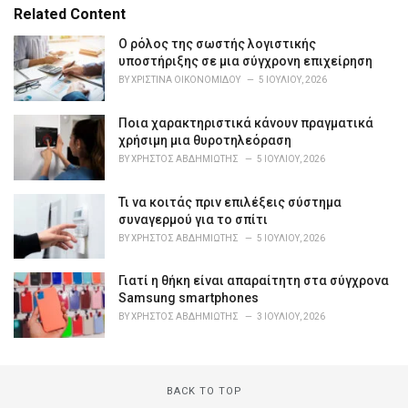
e
Related Content
g
o
Ο ρόλος της σωστής λογιστικής
r
υποστήριξης σε μια σύγχρονη επιχείρηση
i
BY
ΧΡΙΣΤΊΝΑ ΟΙΚΟΝΟΜΊΔΟΥ
5 ΙΟΥΛΊΟΥ, 2026
e
s
Ποια χαρακτηριστικά κάνουν πραγματικά
:
χρήσιμη μια θυροτηλεόραση
BY
ΧΡΉΣΤΟΣ ΑΒΔΗΜΙΏΤΗΣ
5 ΙΟΥΛΊΟΥ, 2026
Τι να κοιτάς πριν επιλέξεις σύστημα
συναγερμού για το σπίτι
BY
ΧΡΉΣΤΟΣ ΑΒΔΗΜΙΏΤΗΣ
5 ΙΟΥΛΊΟΥ, 2026
Γιατί η θήκη είναι απαραίτητη στα σύγχρονα
Samsung smartphones
BY
ΧΡΉΣΤΟΣ ΑΒΔΗΜΙΏΤΗΣ
3 ΙΟΥΛΊΟΥ, 2026
BACK TO TOP