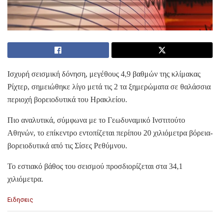
Ισχυρή σεισμική δόνηση, μεγέθους 4,9 βαθμών της κλίμακας
Ρίχτερ, σημειώθηκε λίγο μετά τις 2 τα ξημερώματα σε θαλάσσια
περιοχή βορειοδυτικά του Ηρακλείου.
Πιο αναλυτικά, σύμφωνα με το Γεωδυναμικό Ινστιτούτο
Αθηνών, το επίκεντρο εντοπίζεται περίπου 20 χιλιόμετρα βόρεια-
βορειοδυτικά από τις Σίσες Ρεθύμνου.
Το εστιακό βάθος του σεισμού προσδιορίζεται στα 34,1
χιλιόμετρα.
C
Ειδησεις
a
t