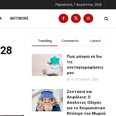
Παρασκευή, 7 Αυγούστου, 2026
Α
ANTIWOKE
Trending
Comments
Latest
 28
Πως μπορώ να δω
τις
συνταγογραφήσεις
μου
15 ΟΚΤΩΒΡΊΟΥ, 2025
Ζεστασιά και
Ασφάλεια: Ο
Απόλυτος Οδηγός
για το Χειμωνιάτικο
Ντύσιμο του Μωρού