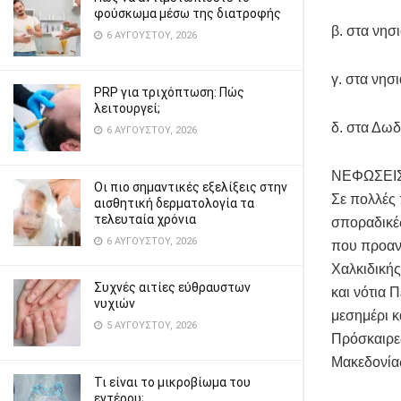
φούσκωμα μέσω της διατροφής
β. στα νησ
6 ΑΥΓΟΎΣΤΟΥ, 2026
γ. στα νησ
PRP για τριχόπτωση: Πώς
λειτουργεί;
δ. στα Δω
6 ΑΥΓΟΎΣΤΟΥ, 2026
ΝΕΦΩΣΕΙΣ
Οι πιο σημαντικές εξελίξεις στην
Σε πολλές 
αισθητική δερματολογία τα
τελευταία χρόνια
σποραδικές
6 ΑΥΓΟΎΣΤΟΥ, 2026
που προανα
Χαλκιδικής
Συχνές αιτίες εύθραυστων
και νότια 
νυχιών
μεσημέρι κ
5 ΑΥΓΟΎΣΤΟΥ, 2026
Πρόσκαιρες
Μακεδονίας
Τι είναι το μικροβίωμα του
εντέρου;