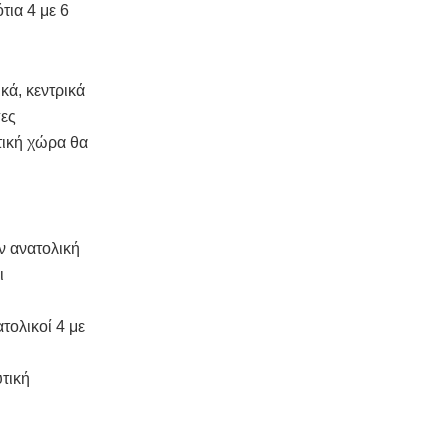
τια 4 με 6
κά, κεντρικά
πες
ωτική χώρα θα
ν ανατολική
ι
τολικοί 4 με
τική