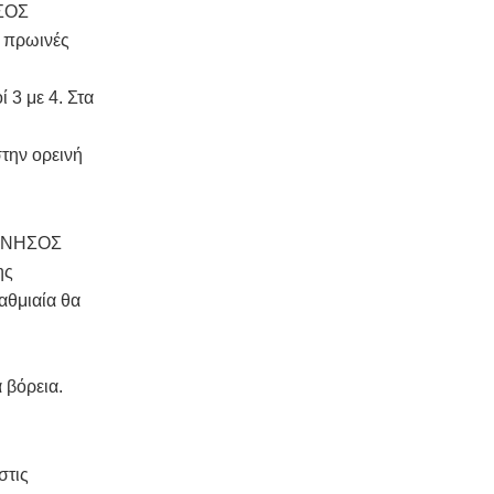
ΣΟΣ
ς πρωινές
 3 με 4. Στα
την ορεινή
ΝΝΗΣΟΣ
ης
αθμιαία θα
 βόρεια.
στις