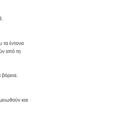
3.
υ τα έντονα
ύν από τη
 βόρεια.
 μειωθούν και