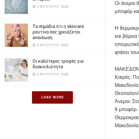
Οι άνεμοι θ
5 ΑΥΓΟΎΣΤΟΥ, 2026
μποφόρ και
Τα σημάδια ότι η skincare
Η θερμοκρα
ρουτίνα σας χρειάζεται
και βόρεια
ανανέωση
ηπειρωτικέ
5 ΑΥΓΟΎΣΤΟΥ, 2026
φτάσει του
Οι καλύτερες τροφές για
δυσκοιλιότητα
ΜΑΚΕΔΟΝ
5 ΑΥΓΟΎΣΤΟΥ, 2026
Καιρός: Πυ
Μακεδονία,
Θεσσαλονί
LOAD MORE
Άνεμοι: Στ
6 μποφόρ.
Θερμοκρασί
Μακεδονία