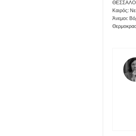
ΘΕΣΣΑΛΟ
Καιρός: Νε
Άνεμοι: Βό
Θερμοκρασ