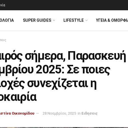
νία
ΟΛΟΓΊΑ
SUPER GUIDES
LIFESTYLE
ΥΓΕΙΑ & ΟΜΟΡΦΙ
σεις
αιρός σήμερα, Παρασκευή
βρίου 2025: Σε ποιες
οχές συνεχίζεται η
οκαιρία
ιστίνα Οικονομίδου
28 Νοεμβρίου, 2025
in
Ειδησεις