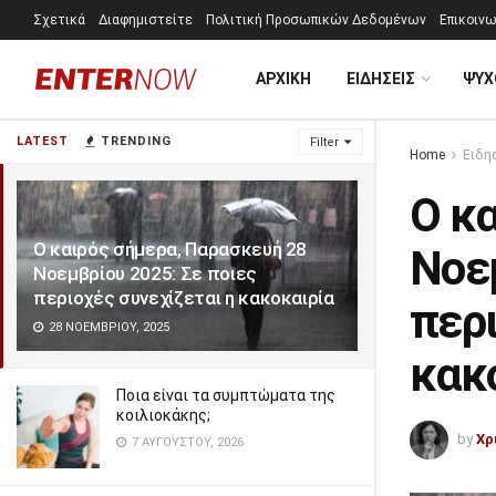
Σχετικά
Διαφημιστείτε
Πολιτική Προσωπικών Δεδομένων
Επικοινω
ΑΡΧΙΚΗ
ΕΙΔΗΣΕΙΣ
ΨΥΧ
LATEST
TRENDING
Filter
Home
Ειδη
Ο κ
Ο καιρός σήμερα, Παρασκευή 28
Νοεμ
Νοεμβρίου 2025: Σε ποιες
περιοχές συνεχίζεται η κακοκαιρία
περι
28 ΝΟΕΜΒΡΊΟΥ, 2025
κακ
Ποια είναι τα συμπτώματα της
κοιλιοκάκης;
by
Χρ
7 ΑΥΓΟΎΣΤΟΥ, 2026