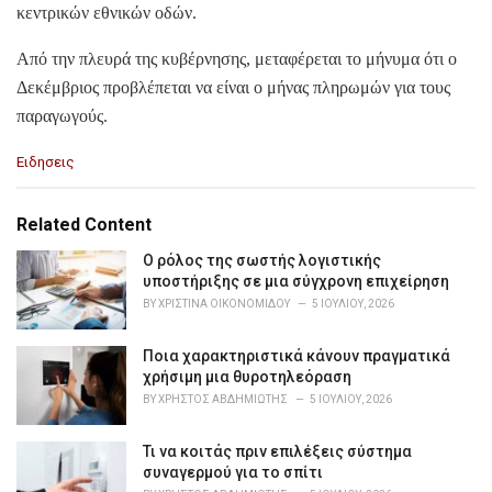
κεντρικών εθνικών οδών.
Από την πλευρά της κυβέρνησης, μεταφέρεται το μήνυμα ότι ο
Δεκέμβριος προβλέπεται να είναι ο μήνας πληρωμών για τους
παραγωγούς.
C
Ειδησεις
a
t
e
Related Content
g
o
Ο ρόλος της σωστής λογιστικής
r
υποστήριξης σε μια σύγχρονη επιχείρηση
i
BY
ΧΡΙΣΤΊΝΑ ΟΙΚΟΝΟΜΊΔΟΥ
5 ΙΟΥΛΊΟΥ, 2026
e
s
Ποια χαρακτηριστικά κάνουν πραγματικά
:
χρήσιμη μια θυροτηλεόραση
BY
ΧΡΉΣΤΟΣ ΑΒΔΗΜΙΏΤΗΣ
5 ΙΟΥΛΊΟΥ, 2026
Τι να κοιτάς πριν επιλέξεις σύστημα
συναγερμού για το σπίτι