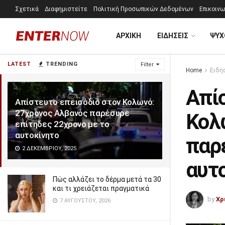
Σχετικά
Διαφημιστείτε
Πολιτική Προσωπικών Δεδομένων
Επικοινω
ΑΡΧΙΚΗ
ΕΙΔΗΣΕΙΣ
ΨΥΧ
LATEST
TRENDING
Filter
Home
Ειδη
Απί
Απίστευτο επεισόδιο στον Κολωνό:
27χρονος Αλβανός παρέσυρε
Κολ
επίτηδες 22χρονο με το
αυτοκίνητο
παρ
2 ΔΕΚΕΜΒΡΊΟΥ, 2025
αυτ
Πώς αλλάζει το δέρμα μετά τα 30
και τι χρειάζεται πραγματικά
by
Χρ
7 ΑΥΓΟΎΣΤΟΥ, 2026