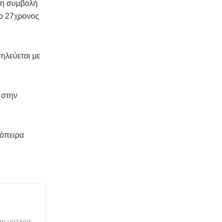
τη συμβολή
 ο 27χρονος
ηλεύεται με
 στην
πόπειρα
αι μητέρα.