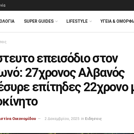
νία
ΟΛΟΓΊΑ
SUPER GUIDES
LIFESTYLE
ΥΓΕΙΑ & ΟΜΟΡΦΙ
σεις
στευτο επεισόδιο στον
ωνό: 27χρονος Αλβανός
έσυρε επίτηδες 22χρονο 
οκίνητο
ιστίνα Οικονομίδου
2 Δεκεμβρίου, 2025
in
Ειδησεις