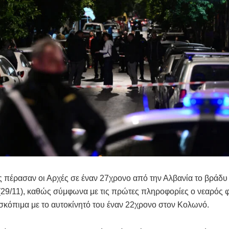
 πέρασαν οι Αρχές σε έναν 27χρονο από την Αλβανία το βράδυ
29/11), καθώς σύμφωνα με τις πρώτες πληροφορίες ο νεαρός φ
κόπιμα με το αυτοκίνητό του έναν 22χρονο στον Κολωνό.