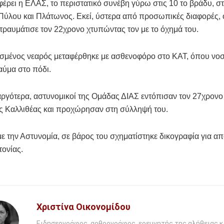
ρει η ΕΛΑΣ, το περιστατικό συνέβη γύρω στις 10 το βράδυ, σ
Πύλου και Πλάτωνος. Εκεί, ύστερα από προσωπικές διαφορές,
 τραυμάτισε τον 22χρονο χτυπώντας τον με το όχημά του.
σμένος νεαρός μεταφέρθηκε με ασθενοφόρο στο ΚΑΤ, όπου νοσ
αύμα στο πόδι.
ργότερα, αστυνομικοί της Ομάδας ΔΙΑΣ εντόπισαν τον 27χρονο
ης Καλλιθέας και προχώρησαν στη σύλληψή του.
 την Αστυνομία, σε βάρος του σχηματίστηκε δικογραφία για α
ονίας.
Χριστίνα Οικονομίδου
Ειδησεογράφος, αρθρογράφος, ερευνητής της αλήθειας κ