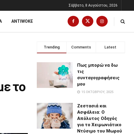
Σάββατο, 8 Αυγούστου, 2026
Α
ANTIWOKE
Trending
Comments
Latest
Πως μπορώ να δω
τις
συνταγογραφήσεις
με το
μου
15 ΟΚΤΩΒΡΊΟΥ, 2025
Ζεστασιά και
Ασφάλεια: Ο
Απόλυτος Οδηγός
για το Χειμωνιάτικο
Ντύσιμο του Μωρού