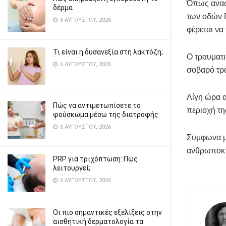
Όπως αναφέ
δέρμα
των οδών 
6 ΑΥΓΟΎΣΤΟΥ, 2026
φέρεται να
Τι είναι η δυσανεξία στη λακτόζη;
Ο τραυματι
6 ΑΥΓΟΎΣΤΟΥ, 2026
σοβαρό τρ
Λίγη ώρα α
Πώς να αντιμετωπίσετε το
περιοχή τ
φούσκωμα μέσω της διατροφής
6 ΑΥΓΟΎΣΤΟΥ, 2026
Σύμφωνα με
ανθρωποκτ
PRP για τριχόπτωση: Πώς
λειτουργεί;
6 ΑΥΓΟΎΣΤΟΥ, 2026
Οι πιο σημαντικές εξελίξεις στην
αισθητική δερματολογία τα