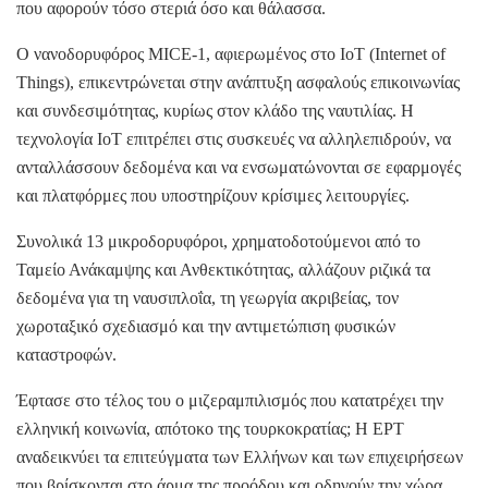
που αφορούν τόσο στεριά όσο και θάλασσα.
Ο νανοδορυφόρος MICE-1, αφιερωμένος στο ΙοΤ (Internet of
Things), επικεντρώνεται στην ανάπτυξη ασφαλούς επικοινωνίας
και συνδεσιμότητας, κυρίως στον κλάδο της ναυτιλίας. Η
τεχνολογία IoT επιτρέπει στις συσκευές να αλληλεπιδρούν, να
ανταλλάσσουν δεδομένα και να ενσωματώνονται σε εφαρμογές
και πλατφόρμες που υποστηρίζουν κρίσιμες λειτουργίες.
Συνολικά 13 μικροδορυφόροι, χρηματοδοτούμενοι από το
Ταμείο Ανάκαμψης και Ανθεκτικότητας, αλλάζουν ριζικά τα
δεδομένα για τη ναυσιπλοΐα, τη γεωργία ακριβείας, τον
χωροταξικό σχεδιασμό και την αντιμετώπιση φυσικών
καταστροφών.
Έφτασε στο τέλος του ο μιζεραμπιλισμός που κατατρέχει την
ελληνική κοινωνία, απότοκο της τουρκοκρατίας; Η ΕΡΤ
αναδεικνύει τα επιτεύγματα των Ελλήνων και των επιχειρήσεων
που βρίσκονται στο άρμα της προόδου και οδηγούν την χώρα