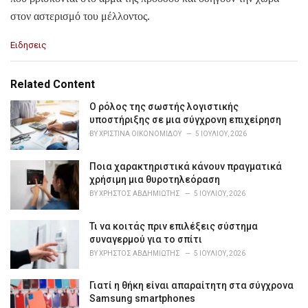
στον αστερισμό του μέλλοντος.
C
Ειδησεις
a
t
e
Related Content
g
o
Ο ρόλος της σωστής λογιστικής
r
υποστήριξης σε μια σύγχρονη επιχείρηση
i
BY
ΧΡΙΣΤΊΝΑ ΟΙΚΟΝΟΜΊΔΟΥ
5 ΙΟΥΛΊΟΥ, 2026
e
s
Ποια χαρακτηριστικά κάνουν πραγματικά
:
χρήσιμη μια θυροτηλεόραση
BY
ΧΡΉΣΤΟΣ ΑΒΔΗΜΙΏΤΗΣ
5 ΙΟΥΛΊΟΥ, 2026
Τι να κοιτάς πριν επιλέξεις σύστημα
συναγερμού για το σπίτι
BY
ΧΡΉΣΤΟΣ ΑΒΔΗΜΙΏΤΗΣ
5 ΙΟΥΛΊΟΥ, 2026
Γιατί η θήκη είναι απαραίτητη στα σύγχρονα
Samsung smartphones